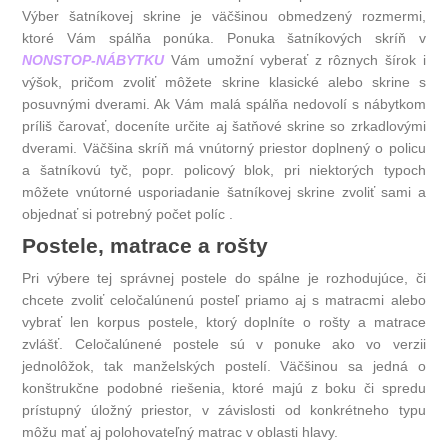
Výber šatníkovej skrine je väčšinou obmedzený rozmermi,
ktoré Vám spálňa ponúka. Ponuka šatníkových skríň v
NONSTOP-NÁBYTKU
Vám umožní vyberať z rôznych šírok i
výšok, pričom zvoliť môžete skrine klasické alebo skrine s
posuvnými dverami. Ak Vám malá spálňa nedovolí s nábytkom
príliš čarovať, doceníte určite aj šatňové skrine so zrkadlovými
dverami. Väčšina skríň má vnútorný priestor doplnený o policu
a šatníkovú tyč, popr. policový blok, pri niektorých typoch
môžete vnútorné usporiadanie šatníkovej skrine zvoliť sami a
objednať si potrebný počet políc .
Postele, matrace a rošty
Pri výbere tej správnej postele do spálne je rozhodujúce, či
chcete zvoliť celočalúnenú posteľ priamo aj s matracmi alebo
vybrať len korpus postele, ktorý doplníte o rošty a matrace
zvlášť. Celočalúnené postele sú v ponuke ako vo verzii
jednolôžok, tak manželských postelí. Väčšinou sa jedná o
konštrukčne podobné riešenia, ktoré majú z boku či spredu
prístupný úložný priestor, v závislosti od konkrétneho typu
môžu mať aj polohovateľný matrac v oblasti hlavy.