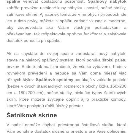
spálne
venovať dostatočnú pozornosť.
Spálňový nábytok
zahŕňa prevažne ustálené kusy nábytku - posteľ, nočné stolíky,
šatníkové skrine. Aj napriek tomu, že v mnohých prípadoch ide
len o tieto prvky, môžete si spálňu zariadiť vkusne a moderne,
aby zodpovedala ako Vašim vlastným požiadavkám a
očakávaniam, tak rešpektovala správnu funkčnosť a zaisťovala
dostatok pohodlia pri spánku.
Ak sa chystáte do svojej spálne zaobstarať nový nábytok,
stavte na niektorý spálňový systém, ktorý ponúka širokú paletu
prvkov. Budete tak mať zaručené, že všetko vybavenie bude v
rovnakom prevedení a nebude sa Vám doma miešať viac
rôznych štýlov.
Spálňové systémy
ponúkajú v základe postele
(bežne v dvoch štandardných rozmeroch plochy lôžka 160x200
cm a 180x200 cm), nočné stolíky, niekoľko typov šatníkových
skríň, ktoré môžete zvyčajne doplniť aj o praktické komody,
ktoré Vám poskytnú ďalší úložný priestor.
Šatníkové skrine
V spálni nemôže chýbať priestranná šatníková skriňa, ktorá
Vám ponúkne dostatok úložného priestoru pre Vaše oblečenie.