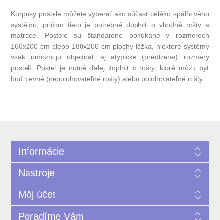
Korpusy postele môžete vyberať ako súčasť celého spálňového
systému, pričom tieto je potrebné doplniť o vhodné rošty a
matrace. Postele sú štandardne ponúkané v rozmeroch
160x200 cm alebo 180x200 cm plochy lôžka, niektoré systémy
však umožňujú objednať aj atypické (predĺžené) rozmery
postelí. Posteľ je nutné ďalej doplniť o rošty, ktoré môžu byť
buď pevné (nepolohovateľné rošty) alebo polohovateľné rošty.
Informácie
Nástroje
Môj účet
Poradíme Vám