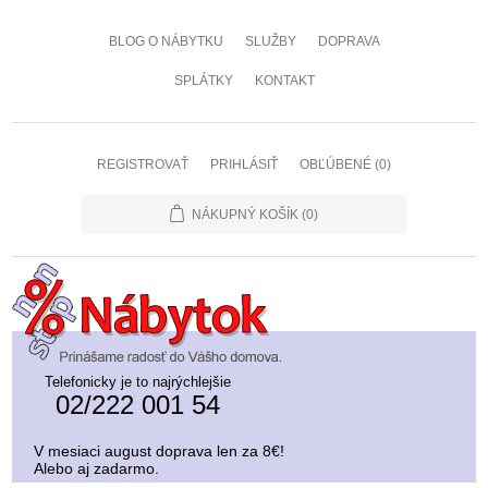
BLOG O NÁBYTKU
SLUŽBY
DOPRAVA
SPLÁTKY
KONTAKT
REGISTROVAŤ
PRIHLÁSIŤ
OBĽÚBENÉ
(0)
NÁKUPNÝ KOŠÍK
(0)
Telefonicky je to najrýchlejšie
02/222 001 54
V mesiaci august doprava len za 8€!
Alebo aj zadarmo.