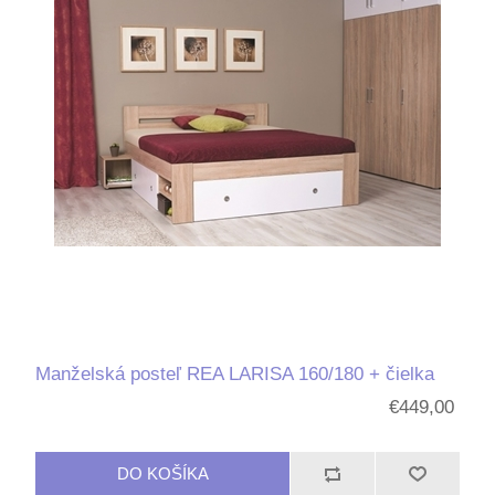
Manželská posteľ REA LARISA 160/180 + čielka
€449,00