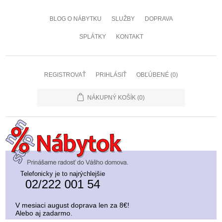
BLOG O NÁBYTKU
SLUŽBY
DOPRAVA
SPLÁTKY
KONTAKT
REGISTROVAŤ
PRIHLÁSIŤ
OBĽÚBENÉ
(0)
NÁKUPNÝ KOŠÍK
(0)
Telefonicky je to najrýchlejšie
02/222 001 54
V mesiaci august doprava len za 8€!
Alebo aj zadarmo.