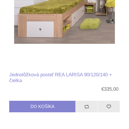
Jednolôžková posteľ REA LARISA 90/120/140 +
čielka
€335,00