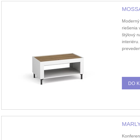
MOSSA 
Moderný d
riešenia
štýlový n
interiéru
preveden
MARLY 
Konferen