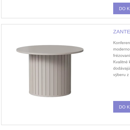
ZANTE 
Konferen
modernou
frézovan
Kvalitné 
dodávajú
výberu z