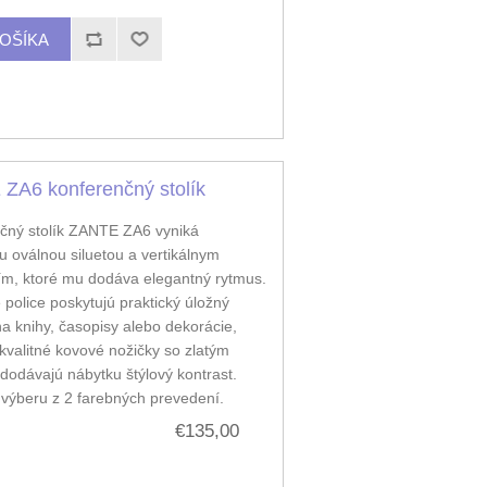
ZA6 konferenčný stolík
čný stolík ZANTE ZA6 vyniká
 oválnou siluetou a vertikálnym
ím, ktoré mu dodáva elegantný rytmus.
police poskytujú praktický úložný
na knihy, časopisy alebo dekorácie,
 kvalitné kovové nožičky so zlatým
dodávajú nábytku štýlový kontrast.
výberu z 2 farebných prevedení.
€135,00