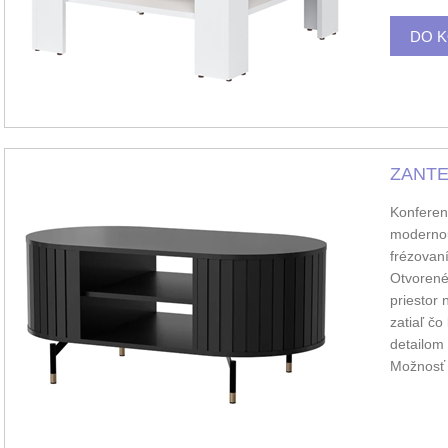
ZANTE 
Konferen
modernou
frézovan
Otvorené 
priestor 
zatiaľ čo
detailom 
Možnosť 