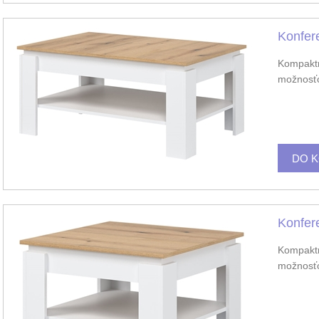
Konfer
Kompaktn
možnosťo
Konfer
Kompaktn
možnosťo