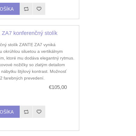
ZA7 konferenčný stolík
čný stolík ZANTE ZA7 vyniká
 okrúhlou siluetou a vertikálnym
ím, ktoré mu dodáva elegantný rytmus.
kovové nožičky so zlatým detailom
 nábytku štýlový kontrast. Možnosť
 2 farebných prevedení.
€105,00