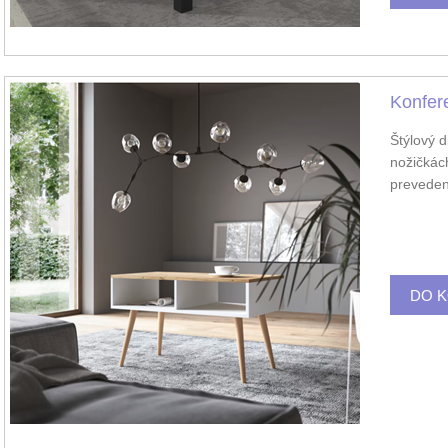
Konfer
Štýlový d
nožičkác
preveden