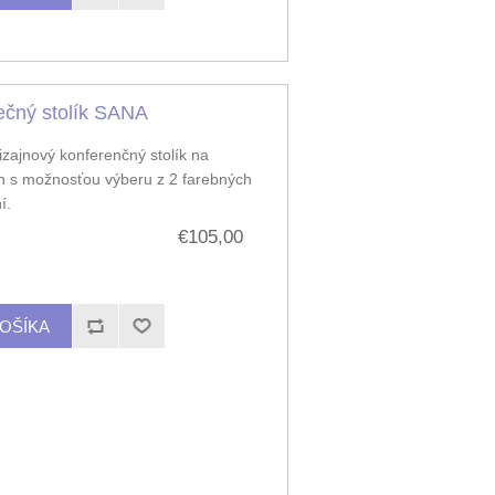
ečný stolík SANA
izajnový konferenčný stolík na
h s možnosťou výberu z 2 farebných
í.
€105,00