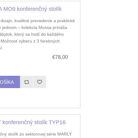
MO9 konferenčný stolík
izajn, kvalitné prevedenie a praktické
 v jednom – kolekcia Mossa prináša
ábytok, ktorý sa hodí do každého
. Možnosť výberu z 3 farebných
í.
€78,00
konferenčný stolík TYP16
čný stolík zo sektorovej série MARLY