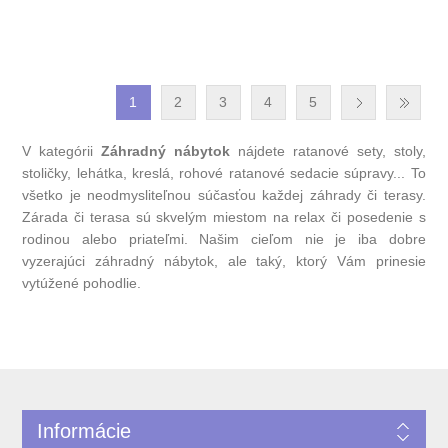
1
2
3
4
5
V kategórii
Záhradný nábytok
nájdete ratanové sety, stoly,
stoličky, lehátka, kreslá, rohové ratanové sedacie súpravy... To
všetko je neodmysliteľnou súčasťou každej záhrady či terasy.
Zárada či terasa sú skvelým miestom na relax či posedenie s
rodinou alebo priateľmi. Našim cieľom nie je iba dobre
vyzerajúci záhradný nábytok, ale taký, ktorý Vám prinesie
vytúžené pohodlie.
Informácie