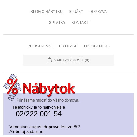
BLOG O NÁBYTKU
SLUŽBY
DOPRAVA
SPLÁTKY
KONTAKT
REGISTROVAŤ
PRIHLÁSIŤ
OBĽÚBENÉ
(0)
NÁKUPNÝ KOŠÍK
(0)
Telefonicky je to najrýchlejšie
02/222 001 54
V mesiaci august doprava len za 8€!
Alebo aj zadarmo.