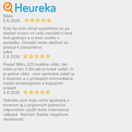
Milan
5.8.2026.
Este by som chcel vyzdvihnut ze po
dodani tovaru mi vzdy zavolali ci sme
boli spokojni a ci bolo vsetko v
poriadku. Chvalim tento obchod za
pristup k zakaznikovi.
adka
5.8.2026
Posteľ Mitru 120 kvalitne ušité, tak
mám ju len 3 dni ale to hneď vidieť, či
je pekne ušitá , som spokojná zatiaľ aj
s tovarom a s prístupom komunikácie
medzi predávajúcim a kupujícim....
anajad
4.8.2026
Nakoľko som bola veľmi spokojná s
tovarom aj s príjemným jednaním
odporúčam využiť tento internetový
nábytok. Nemám žiadne negatívne
skúsenosti.