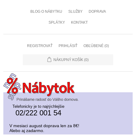
BLOG O NÁBYTKU
SLUŽBY
DOPRAVA
SPLÁTKY
KONTAKT
REGISTROVAŤ
PRIHLÁSIŤ
OBĽÚBENÉ
(0)
NÁKUPNÝ KOŠÍK
(0)
Telefonicky je to najrýchlejšie
02/222 001 54
V mesiaci august doprava len za 8€!
Alebo aj zadarmo.