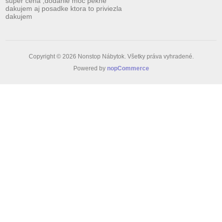
super cena ,dodanie moc pekne
dakujem aj posadke ktora to priviezla
dakujem
Copyright © 2026 Nonstop Nábytok. Všetky práva vyhradené.
Powered by
nopCommerce