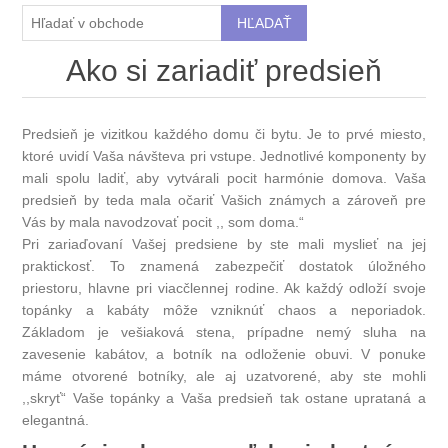
Ako si zariadiť predsieň
Predsieň je vizitkou každého domu či bytu. Je to prvé miesto,
ktoré uvidí Vaša návšteva pri vstupe. Jednotlivé komponenty by
mali spolu ladiť, aby vytvárali pocit harmónie domova. Vaša
predsieň by teda mala očariť Vašich známych a zároveň pre
Vás by mala navodzovať pocit ,, som doma.“
Pri zariaďovaní Vašej predsiene by ste mali myslieť na jej
praktickosť. To znamená zabezpečiť dostatok úložného
priestoru, hlavne pri viacčlennej rodine. Ak každý odloží svoje
topánky a kabáty môže vzniknúť chaos a neporiadok.
Základom je vešiaková stena, prípadne nemý sluha na
zavesenie kabátov, a botník na odloženie obuvi. V ponuke
máme otvorené botníky, ale aj uzatvorené, aby ste mohli
,,skryť“ Vaše topánky a Vaša predsieň tak ostane uprataná a
elegantná.