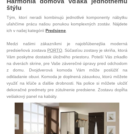
Harmónia domova vďaka jednotnému
štýlu
Tým, ktorí neradi kombinujú jednotlivé komponenty nábytku
uľahčíme prácu našou ponukou komplexných zostáv. Nájdete
ich v našej kategórií
Predsiene
.
Medzi našimi zákazníkmi je najobľúbenejšia moderná
predsieňová zostava
PORTO
. Súčasťou zostavy je skriňa, ktorá
Vám poskytne dostatok úložného priestoru. Poteší Vás zrkadlo
na dverách skrine, pre Vaše záverečné úpravy pred odchodom
z domu. Dvojdverová komoda Vám môže poslúžiť na
odkladanie obuvi. Komoda je doplnená zásuvkou, ktorú môžete
využiť na kľúče a ďalšie drobnosti. Na police si môžete uložiť
dekoračné predmety pre zútulnenie predsiene. Zostavu dopĺňa
vešiakový panel na kabáty.