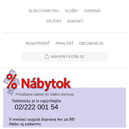
BLOG O NÁBYTKU
SLUŽBY
DOPRAVA
SPLÁTKY
KONTAKT
REGISTROVAŤ
PRIHLÁSIŤ
OBĽÚBENÉ
(0)
NÁKUPNÝ KOŠÍK
(0)
Telefonicky je to najrýchlejšie
02/222 001 54
V mesiaci august doprava len za 8€!
Alebo aj zadarmo.