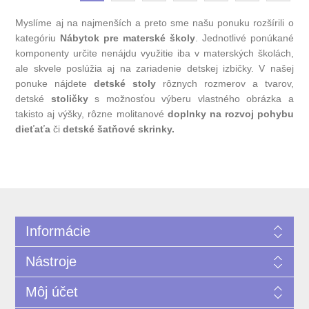
Myslíme aj na najmenších a preto sme našu ponuku rozšírili o
kategóriu
Nábytok pre materské školy
. Jednotlivé ponúkané
komponenty určite nenájdu využitie iba v materských školách,
ale skvele poslúžia aj na zariadenie detskej izbičky. V našej
ponuke nájdete
detské stoly
rôznych rozmerov a tvarov,
detské
stoličky
s možnosťou výberu vlastného obrázka a
takisto aj výšky, rôzne molitanové
doplnky na rozvoj pohybu
dieťaťa
či
detské šatňové skrinky.
Informácie
Nástroje
Môj účet