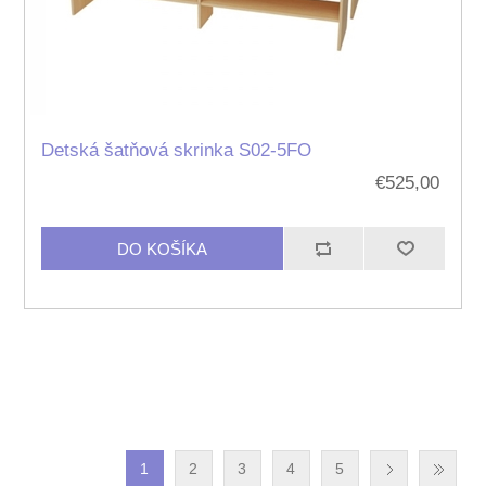
Detská šatňová skrinka S02-5FO
€525,00
1
2
3
4
5