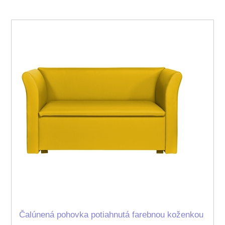
Čalúnená pohovka potiahnutá farebnou koženkou