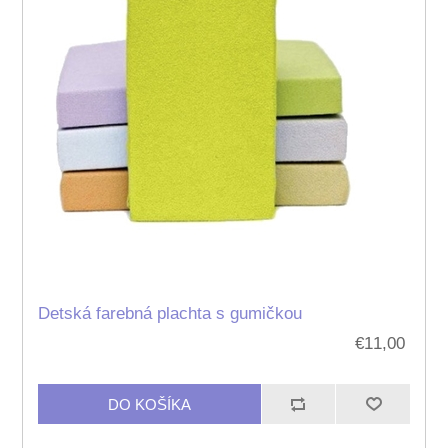
Detská farebná plachta s gumičkou
€11,00