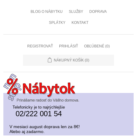
BLOG O NÁBYTKU
SLUŽBY
DOPRAVA
SPLÁTKY
KONTAKT
REGISTROVAŤ
PRIHLÁSIŤ
OBĽÚBENÉ
(0)
NÁKUPNÝ KOŠÍK
(0)
Telefonicky je to najrýchlejšie
02/222 001 54
V mesiaci august doprava len za 8€!
Alebo aj zadarmo.