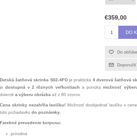
€359,00
Detská šatňová skrinka S02-4FO
je praktická
4 dverová šatňová sk
je
dostupná v 2 rôznych veľkostiach
a ponúka
možnosť výberu
dvierok
a výberu obrázka
až z 80 vzorov.
Cena skrinky nezahŕňa lavičku!
Možnosť doobjednať lavičku v cen
túto požiadavku
do poznámky.
Farebné prevedenie korpusu:
prírodná