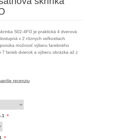
šatňová skrinka
O
skrinka S02-4FO je praktická 4 dverová
dostupná v 2 rôznych veľkostiach.
 ponúka možnosť výberu farebného
 7 farieb dvierok a výberu obrázka až z
napíše recenziu
*
č.1
*
.1