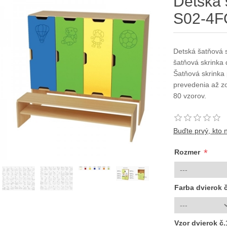
Detská 
S02-4F
Detská šatňová 
šatňová skrinka 
Šatňová skrinka
prevedenia až zo
80 vzorov.
Buďte prvý, kto 
*
Rozmer
Farba dvierok 
Vzor dvierok č