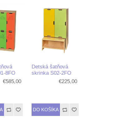
tňová
Detská šatňová
01-8FO
skrinka S02-2FO
€585,00
€225,00