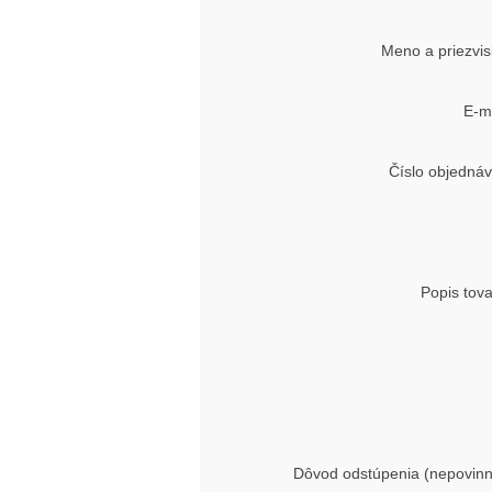
Meno a priezvi
E-m
Číslo objedná
Popis tov
Dôvod odstúpenia (nepovin