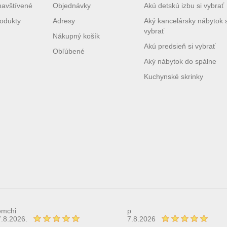
navštívené
Objednávky
Akú detskú izbu si vybrať
odukty
Adresy
Aký kancelársky nábytok s
vybrať
Nákupný košík
Akú predsieň si vybrať
Obľúbené
Aký nábytok do spálne
Kuchynské skrinky
emchi
p
7.8.2026.
7.8.2026