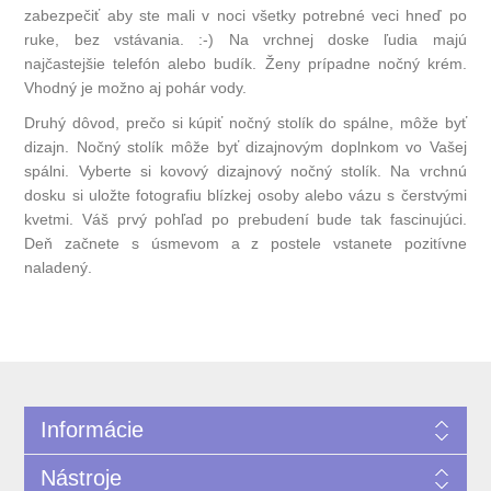
zabezpečiť aby ste mali v noci všetky potrebné veci hneď po
ruke, bez vstávania. :-) Na vrchnej doske ľudia majú
najčastejšie telefón alebo budík. Ženy prípadne nočný krém.
Vhodný je možno aj pohár vody.
Druhý dôvod, prečo si kúpiť nočný stolík do spálne, môže byť
dizajn. Nočný stolík môže byť dizajnovým doplnkom vo Vašej
spálni. Vyberte si kovový dizajnový nočný stolík. Na vrchnú
dosku si uložte fotografiu blízkej osoby alebo vázu s čerstvými
kvetmi. Váš prvý pohľad po prebudení bude tak fascinujúci.
Deň začnete s úsmevom a z postele vstanete pozitívne
naladený.
Informácie
Nástroje