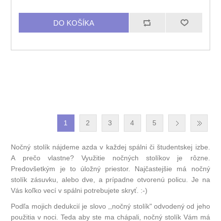
1
2
3
4
5
Nočný stolík nájdeme azda v každej spálni či študentskej izbe.
A prečo vlastne? Využitie nočných stolíkov je rôzne.
Predovšetkým je to úložný priestor. Najčastejšie má nočný
stolík zásuvku, alebo dve, a prípadne otvorenú policu. Je na
Vás koľko vecí v spálni potrebujete skryť. :-)
Podľa mojich dedukcií je slovo ,,nočný stolík" odvodený od jeho
použitia v noci. Teda aby ste ma chápali, nočný stolík Vám má