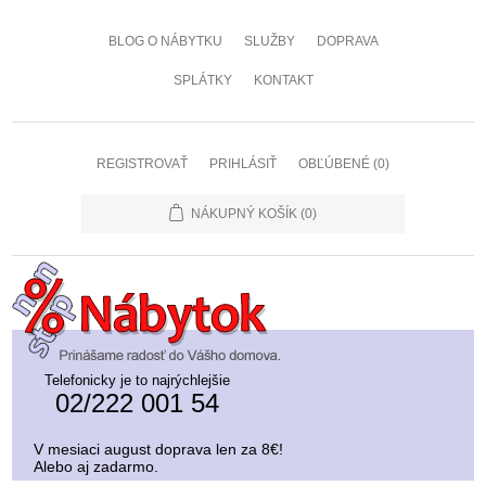
BLOG O NÁBYTKU
SLUŽBY
DOPRAVA
SPLÁTKY
KONTAKT
REGISTROVAŤ
PRIHLÁSIŤ
OBĽÚBENÉ
(0)
NÁKUPNÝ KOŠÍK
(0)
Telefonicky je to najrýchlejšie
02/222 001 54
V mesiaci august doprava len za 8€!
Alebo aj zadarmo.