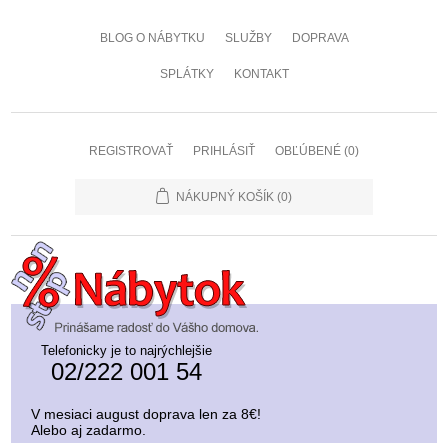
BLOG O NÁBYTKU
SLUŽBY
DOPRAVA
SPLÁTKY
KONTAKT
REGISTROVAŤ
PRIHLÁSIŤ
OBĽÚBENÉ
(0)
NÁKUPNÝ KOŠÍK
(0)
Telefonicky je to najrýchlejšie
02/222 001 54
V mesiaci august doprava len za 8€!
Alebo aj zadarmo.