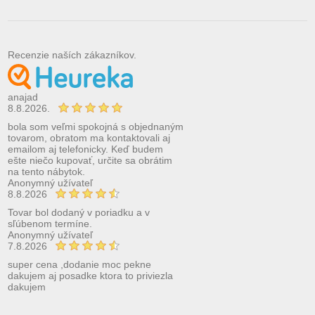
Recenzie naších zákazníkov.
anajad
8.8.2026.
bola som veľmi spokojná s objednaným
tovarom, obratom ma kontaktovali aj
emailom aj telefonicky. Keď budem
ešte niečo kupovať, určite sa obrátim
na tento nábytok.
Anonymný užívateľ
8.8.2026
Tovar bol dodaný v poriadku a v
sľúbenom termíne.
Anonymný užívateľ
7.8.2026
super cena ,dodanie moc pekne
dakujem aj posadke ktora to priviezla
dakujem