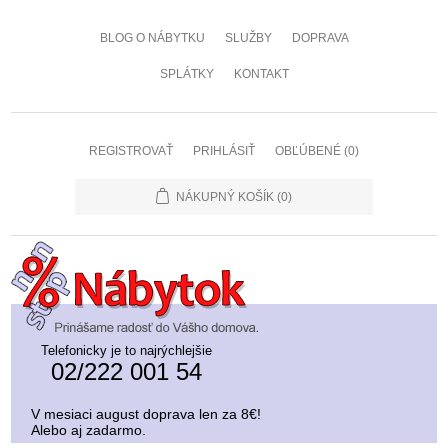
BLOG O NÁBYTKU
SLUŽBY
DOPRAVA
SPLÁTKY
KONTAKT
REGISTROVAŤ
PRIHLÁSIŤ
OBĽÚBENÉ
(0)
NÁKUPNÝ KOŠÍK
(0)
Telefonicky je to najrýchlejšie
02/222 001 54
V mesiaci august doprava len za 8€!
Alebo aj zadarmo.