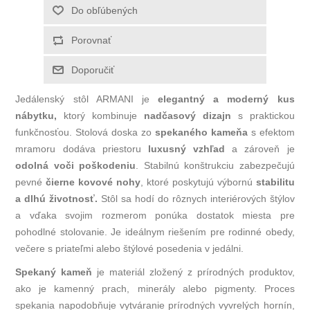
Jedálenský stôl ARMANI je
elegantný a moderný kus
nábytku,
ktorý kombinuje
nadčasový dizajn
s praktickou
funkčnosťou. Stolová doska zo
spekaného kameňa
s efektom
mramoru dodáva priestoru
luxusný vzhľad
a zároveň je
odolná voči poškodeniu
. Stabilnú konštrukciu zabezpečujú
pevné
čierne kovové nohy
, ktoré poskytujú výbornú
stabilitu
a dlhú životnosť.
Stôl sa hodí do rôznych interiérových štýlov
a vďaka svojim rozmerom ponúka dostatok miesta pre
pohodlné stolovanie. Je ideálnym riešením pre rodinné obedy,
večere s priateľmi alebo štýlové posedenia v jedálni.
Spekaný kameň
je materiál zložený z prírodných produktov,
ako je kamenný prach, minerály alebo pigmenty. Proces
spekania napodobňuje vytváranie prírodných vyvrelých hornín,