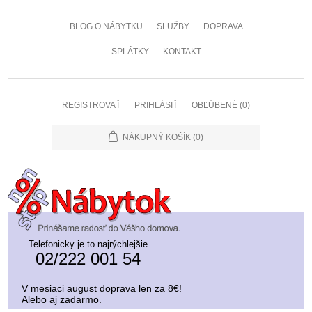
BLOG O NÁBYTKU
SLUŽBY
DOPRAVA
SPLÁTKY
KONTAKT
REGISTROVAŤ
PRIHLÁSIŤ
OBĽÚBENÉ
(0)
NÁKUPNÝ KOŠÍK
(0)
Telefonicky je to najrýchlejšie
02/222 001 54
V mesiaci august doprava len za 8€!
Alebo aj zadarmo.