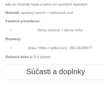
kde sa minerály topia a tuhnú pri vysokých teplotách.
Materiál:
spekaný kameň + maľovaná oceľ
Farebné prevedenie:
čierny mramor + čierne nohy
Rozmery:
šírka / hĺbka / výška (cm): 165-241/90/77
Dodacia doba
je 2-4 týždne.
Súčasti a doplnky