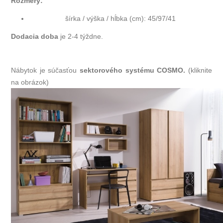
Rozmery:
šírka / výška / hĺbka (cm): 45/97/41
Dodacia doba
je 2-4 týždne.
Nábytok je súčasťou
sektorového systému COSMO.
(kliknite
na obrázok)