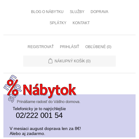
BLOG O NÁBYTKU
SLUŽBY
DOPRAVA
SPLÁTKY
KONTAKT
REGISTROVAŤ
PRIHLÁSIŤ
OBĽÚBENÉ
(0)
NÁKUPNÝ KOŠÍK
(0)
Telefonicky je to najrýchlejšie
02/222 001 54
V mesiaci august doprava len za 8€!
Alebo aj zadarmo.