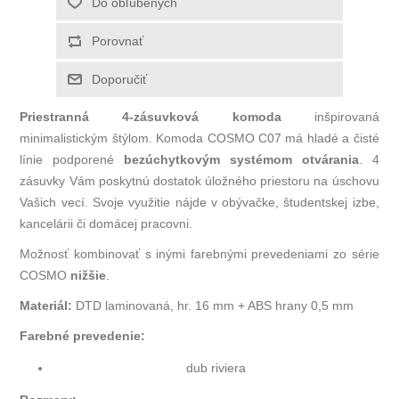
Priestranná 4-zásuvková komoda
inšpirovaná
minimalistickým štýlom. Komoda COSMO C07 má hladé a čisté
línie podporené
bezúchytkovým systémom otvárania
. 4
zásuvky
Vám poskytnú dostatok úložného priestoru na úschovu
Vašich vecí. Svoje využitie nájde v obývačke, študentskej izbe,
kancelárii či domácej pracovni.
Možnosť kombinovať s inými farebnými prevedeniami zo série
COSMO
nižšie
.
Materiál:
DTD laminovaná, hr. 16 mm + ABS hrany 0,5 mm
Farebné prevedenie:
dub riviera