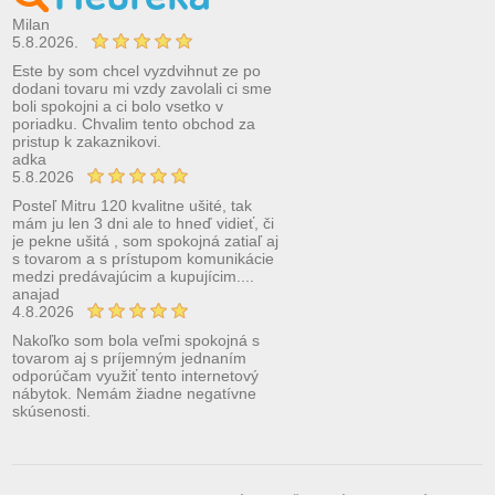
Milan
5.8.2026.
Este by som chcel vyzdvihnut ze po
dodani tovaru mi vzdy zavolali ci sme
boli spokojni a ci bolo vsetko v
poriadku. Chvalim tento obchod za
pristup k zakaznikovi.
adka
5.8.2026
Posteľ Mitru 120 kvalitne ušité, tak
mám ju len 3 dni ale to hneď vidieť, či
je pekne ušitá , som spokojná zatiaľ aj
s tovarom a s prístupom komunikácie
medzi predávajúcim a kupujícim....
anajad
4.8.2026
Nakoľko som bola veľmi spokojná s
tovarom aj s príjemným jednaním
odporúčam využiť tento internetový
nábytok. Nemám žiadne negatívne
skúsenosti.