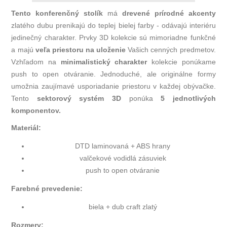
Tento konferenčný stolík
má
drevené prírodné akcenty
zlatého dubu prenikajú do teplej bielej farby - odávajú interiéru
jedinečný charakter. Prvky 3D kolekcie sú mimoriadne funkčné
a majú
veľa priestoru na uloženie
Vašich cenných predmetov.
Vzhľadom na
minimalistický charakter
kolekcie ponúkame
push to open otváranie. Jednoduché, ale originálne formy
umožnia zaujímavé usporiadanie priestoru v každej obývačke.
Tento
sektorový systém 3D
ponúka
5 jednotlivých
komponentov.
Materiál:
DTD laminovaná + ABS hrany
valčekové vodidlá zásuviek
push to open otváranie
Farebné prevedenie:
biela + dub craft zlatý
Rozmery: