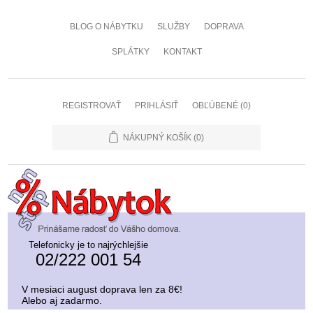
BLOG O NÁBYTKU
SLUŽBY
DOPRAVA
SPLÁTKY
KONTAKT
REGISTROVAŤ
PRIHLÁSIŤ
OBĽÚBENÉ
(0)
NÁKUPNÝ KOŠÍK
(0)
Telefonicky je to najrýchlejšie
02/222 001 54
V mesiaci august doprava len za 8€!
Alebo aj zadarmo.