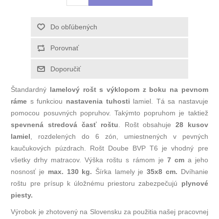
Štandardný
lamelový rošt s výklopom z boku na pevnom
ráme
s funkciou
nastavenia tuhosti
lamiel. Tá sa nastavuje
pomocou posuvných popruhov. Takýmto popruhom je taktiež
spevnená stredová časť roštu
. Rošt obsahuje
28 kusov
lamiel
, rozdelených do 6 zón, umiestnených v pevných
kaučukových púzdrach. Rošt Doube BVP T6 je vhodný pre
všetky drhy matracov. Výška roštu s rámom je
7 cm
a jeho
nosnosť je
max. 130 kg.
Šírka lamely je
35x8 cm.
Dvíhanie
roštu pre prísup k úložnému priestoru zabezpečujú
plynové
piesty.
Výrobok je zhotovený na Slovensku za použitia našej pracovnej