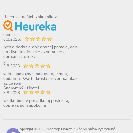
Recenzie naších zákazníkov.
emchi
6.8.2026.
rychle dodanie objednanej postele, den
predtym telefonicke oznamenie o
doruceni zasielky
p
6.8.2026
veľmi spokojný s nákupom, cenou,
dodaním. Kvalitu kresla preverí sa ukáž
až časom.
Anonymný užívateľ
5.8.2026
vsetko bolo v poriadku aj postele aj
doprava som spokojna
Copyright © 2026 Nonstop Nábytok. Všetky práva vyhradené.