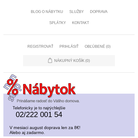
BLOG O NÁBYTKU
SLUŽBY
DOPRAVA
SPLÁTKY
KONTAKT
REGISTROVAŤ
PRIHLÁSIŤ
OBĽÚBENÉ
(0)
NÁKUPNÝ KOŠÍK
(0)
Telefonicky je to najrýchlejšie
02/222 001 54
V mesiaci august doprava len za 8€!
Alebo aj zadarmo.