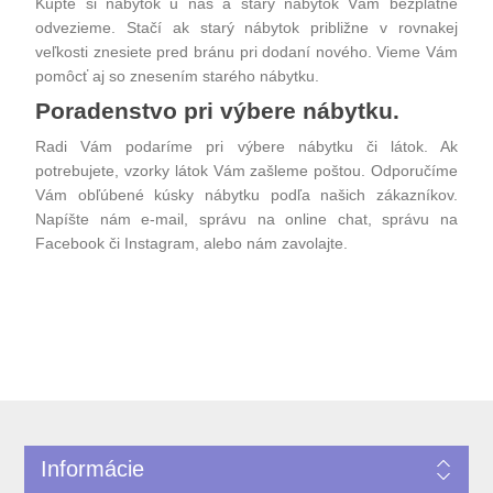
Kúpte si nábytok u nás a starý nábytok Vám bezplatne
odvezieme. Stačí ak starý nábytok približne v rovnakej
veľkosti znesiete pred bránu pri dodaní nového. Vieme Vám
pomôcť aj so znesením starého nábytku.
Poradenstvo pri výbere nábytku.
Radi Vám podaríme pri výbere nábytku či látok. Ak
potrebujete, vzorky látok Vám zašleme poštou. Odporučíme
Vám obľúbené kúsky nábytku podľa našich zákazníkov.
Napíšte nám e-mail, správu na online chat, správu na
Facebook či Instagram, alebo nám zavolajte.
Informácie