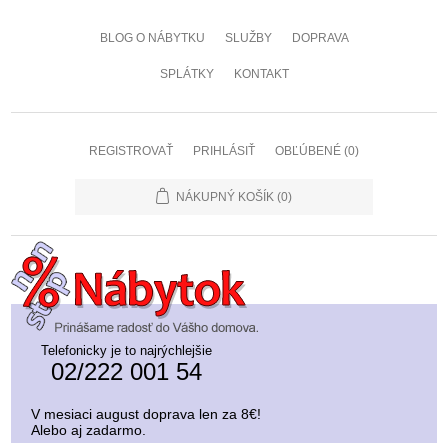
BLOG O NÁBYTKU
SLUŽBY
DOPRAVA
SPLÁTKY
KONTAKT
REGISTROVAŤ
PRIHLÁSIŤ
OBĽÚBENÉ
(0)
NÁKUPNÝ KOŠÍK
(0)
Telefonicky je to najrýchlejšie
02/222 001 54
V mesiaci august doprava len za 8€!
Alebo aj zadarmo.