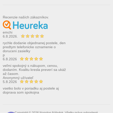
Recenzie naších zákazníkov.
emchi
6.8.2026.
rychle dodanie objednanej postele, den
predtym telefonicke oznamenie o
doruceni zasielky
p
6.8.2026
veľmi spokojný s nákupom, cenou,
dodaním. Kvalitu kresla preverí sa ukáž
až časom.
Anonymný užívateľ
5.8.2026
vsetko bolo v poriadku aj postele aj
doprava som spokojna
Copyright © 2026 Nonstop Nábytok. Všetky práva vyhradené.