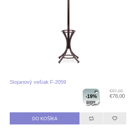
Stojanový vešiak F-2059
€97,00
€78,00
-19%