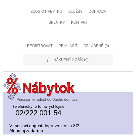
BLOG O NÁBYTKU
SLUŽBY
DOPRAVA
SPLÁTKY
KONTAKT
REGISTROVAŤ
PRIHLÁSIŤ
OBĽÚBENÉ
(0)
NÁKUPNÝ KOŠÍK
(0)
Telefonicky je to najrýchlejšie
02/222 001 54
V mesiaci august doprava len za 8€!
Alebo aj zadarmo.