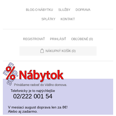
BLOG O NÁBYTKU
SLUŽBY
DOPRAVA
SPLÁTKY
KONTAKT
REGISTROVAŤ
PRIHLÁSIŤ
OBĽÚBENÉ
(0)
NÁKUPNÝ KOŠÍK
(0)
Telefonicky je to najrýchlejšie
02/222 001 54
V mesiaci august doprava len za 8€!
Alebo aj zadarmo.