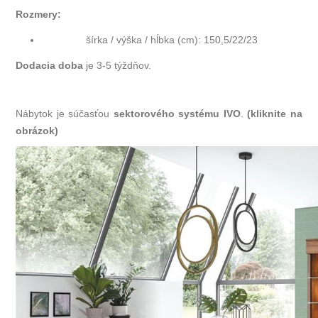
Rozmery:
šírka / výška / hĺbka (cm): 150,5/22/23
Dodacia doba
je 3-5 týždňov.
Nábytok je súčasťou
sektorového systému IVO
.
(kliknite na
obrázok)