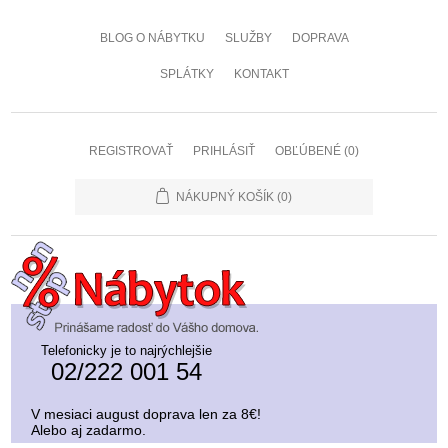
BLOG O NÁBYTKU
SLUŽBY
DOPRAVA
SPLÁTKY
KONTAKT
REGISTROVAŤ
PRIHLÁSIŤ
OBĽÚBENÉ
(0)
NÁKUPNÝ KOŠÍK
(0)
Telefonicky je to najrýchlejšie
02/222 001 54
V mesiaci august doprava len za 8€!
Alebo aj zadarmo.