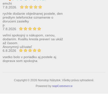
emchi
7.8.2026.
rychle dodanie objednanej postele, den
predtym telefonicke oznamenie o
doruceni zasielky
p
7.8.2026
veľmi spokojný s nákupom, cenou,
dodaním. Kvalitu kresla preverí sa ukáž
až časom.
Anonymný užívateľ
6.8.2026
vsetko bolo v poriadku aj postele aj
doprava som spokojna
Copyright © 2026 Nonstop Nábytok. Všetky práva vyhradené.
Powered by
nopCommerce