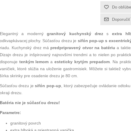
Elegantný a moderný
granitový kuchynský drez
s
extra hl
odkvapkávacej plochy. Súčasťou drezu je
sifón pop-up s excentrick
riadu. Kuchynský drez má
predpripravený otvor na batériu
a taktie
Dizajn drezu je inšpirovaný najnovšími trendmi a to nielen po prakticke
disponuje
tenkým lemom
a
esteticky krytým prepadom
. Na prakt
vaničiek, ktoré slúžia na uloženie gastromisiek. Môžete si taktiež vy
šírka skrinky pre osadenie drezu je 80 cm.
Súčasťou drezu je
sifón pop-up
, ktorý zabezpečuje ovládanie odtoku
okraji drezu.
Batéria nie je súčasťou drezu!
Parametre:
granitový povrch
extra hlboká a priestranná vanička