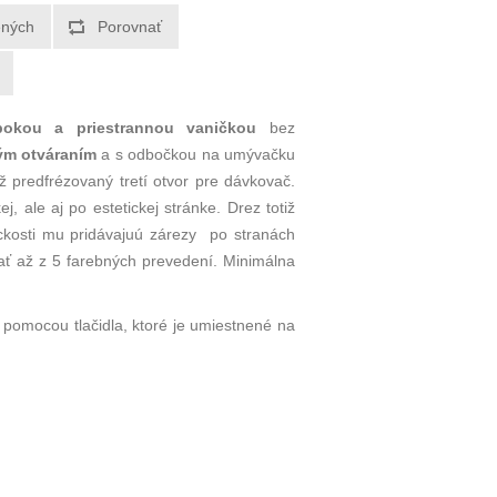
bokou a priestrannou vaničkou
bez
ým otváraním
a s odbočkou na umývačku
ž predfrézovaný tretí otvor pre dávkovač.
j, ale aj po estetickej stránke. Drez totiž
ickosti mu pridávajuú zárezy po stranách
brať až z 5 farebných prevedení. Minimálna
 pomocou tlačidla, ktoré je umiestnené na