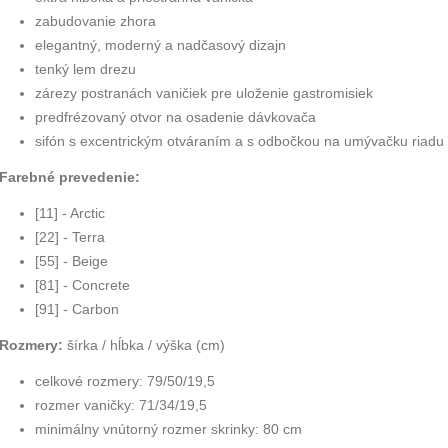
zabudovanie zhora
elegantný, moderný a nadčasový dizajn
tenký lem drezu
zárezy postranách vaničiek pre uloženie gastromisiek
predfrézovaný otvor na osadenie dávkovača
sifón s excentrickým otváraním a s odbočkou na umývačku riadu
Farebné prevedenie:
[11] - Arctic
[22] - Terra
[55] - Beige
[81] - Concrete
[91] - Carbon
Rozmery:
šírka / hĺbka / výška (cm)
celkové rozmery: 79/50/19,5
rozmer vaničky: 71/34/19,5
minimálny vnútorný rozmer skrinky: 80 cm