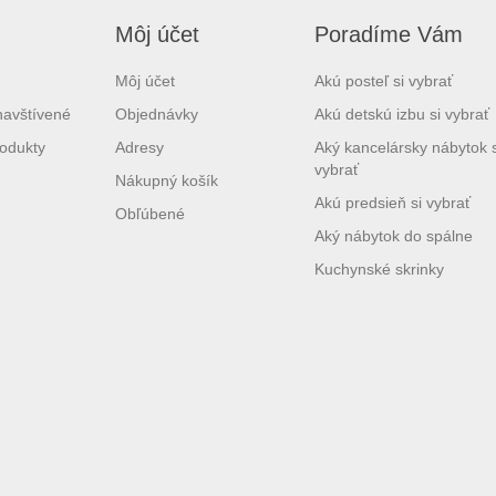
Môj účet
Poradíme Vám
Môj účet
Akú posteľ si vybrať
navštívené
Objednávky
Akú detskú izbu si vybrať
odukty
Adresy
Aký kancelársky nábytok s
vybrať
Nákupný košík
Akú predsieň si vybrať
Obľúbené
Aký nábytok do spálne
Kuchynské skrinky