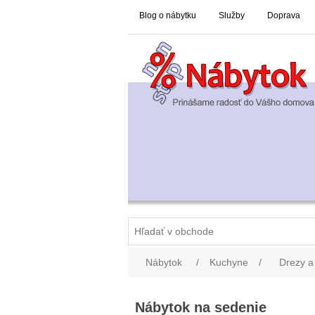
Blog o nábytku
Služby
Doprava
Nábytok
/
Kuchyne
/
Drezy a
Nábytok na sedenie