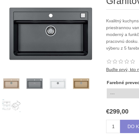
Granito
Kvalitný kuchyns
priestrannou va
moderný a funkč
pracovnú dosku.
výberu z 5 fareb
Buďte prvý, kto 
Farebné preve
€299,00