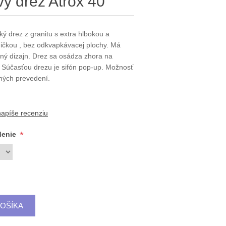
vý drez Atrox 40
ký drez z granitu s extra hlbokou a
ničkou , bez odkvapkávacej plochy. Má
ný dizajn. Drez sa osádza zhora na
 Súčasťou drezu je sifón pop-up. Možnosť
ných prevedení.
napíše recenziu
*
denie