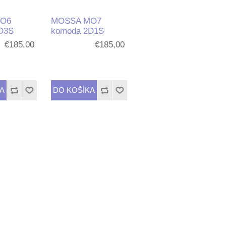
O6
MOSSA MO7
D3S
komoda 2D1S
€185,00
€185,00