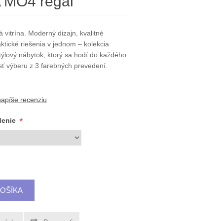
MO4 regál
 vitrína. Moderný dizajn, kvalitné
ktické riešenia v jednom – kolekcia
ýlový nábytok, ktorý sa hodí do každého
sť výberu z 3 farebných prevedení.
napíše recenziu
*
denie