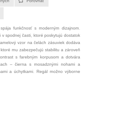
 spája funkčnosť s moderným dizajnom.
v spodnej časti, ktoré poskytujú dostatok
ý lamelový vzor na čelách zásuviek dodáva
ktoré mu zabezpečujú stabilitu a zároveň
kontrast s farebným korpusom a dotvára
eniach – čierna s mosadznými nohami a
ohami a úchytkami. Regál možno výborne