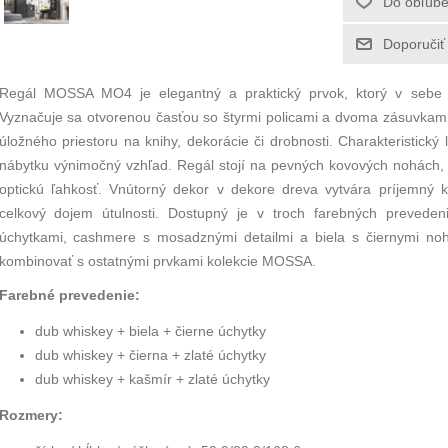
Regál MOSSA MO4 je elegantný a praktický prvok, ktorý v sebe
Vyznačuje sa otvorenou časťou so štyrmi policami a dvoma zásuvkami 
úložného priestoru na knihy, dekorácie či drobnosti. Charakteristick
nábytku výnimočný vzhľad. Regál stojí na pevných kovových nohách, 
optickú ľahkosť. Vnútorný dekor v dekore dreva vytvára príjemný 
celkový dojem útulnosti. Dostupný je v troch farebných preved
úchytkami, cashmere s mosadznými detailmi a biela s čiernymi n
kombinovať s ostatnými prvkami kolekcie MOSSA.
Farebné prevedenie:
dub whiskey + biela + čierne úchytky
dub whiskey + čierna + zlaté úchytky
dub whiskey + kašmír + zlaté úchytky
Rozmery: