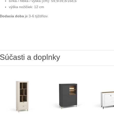
šírka / hĺbka / výška (cm): 59,9/39,8/168,6
výška nožičiek: 12 cm
Dodacia doba
je 3-6 týždňov.
Súčasti a doplnky