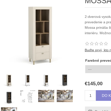
MOSSA 
2-dverová vysoká
prevedenie a pra
Mossa prináša št
interiéru. Možno
Buďte prvý, kto 
Farebné preve
€145,00