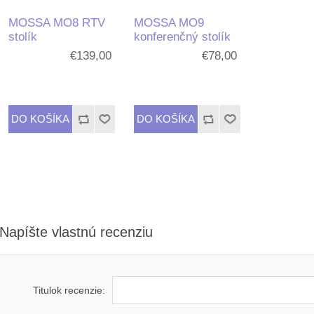
MOSSA MO8 RTV
MOSSA MO9
stolík
konferenčný stolík
€139,00
€78,00
Napíšte vlastnú recenziu
Titulok recenzie: