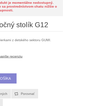
odukt je momentálne nedostupný.
e sa prostredníctvom chatu nižšie o
upnosti.
čný stolík G12
vierkami z detského sektoru GUMI.
napíše recenziu