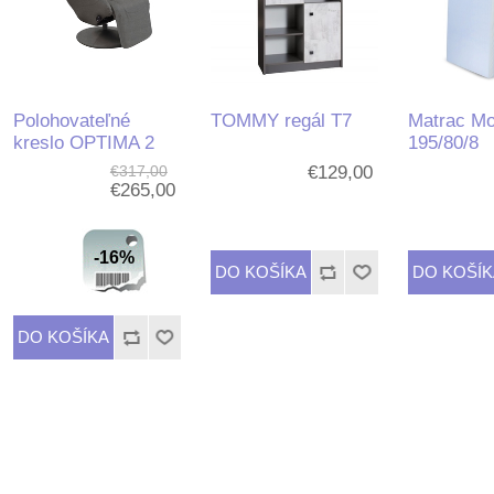
Polohovateľné
TOMMY regál T7
Matrac Mo
kreslo OPTIMA 2
195/80/8
€317,00
€129,00
€265,00
-16%