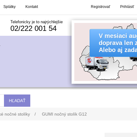
Splátky
Kontakt
Registrovať
Prihlásiť
Telefonicky je to najrýchlejšie
02/222 001 54
V mesiaci au
doprava len 
Alebo aj zad
é nočné stolíky
/
GUMI nočný stolík G12