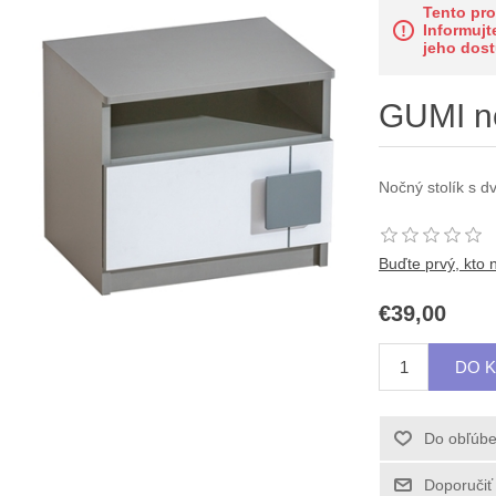
Tento pr
Informujt
jeho dost
GUMI no
Nočný stolík s d
Buďte prvý, kto 
€39,00