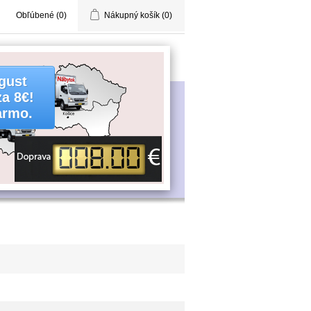
Obľúbené
(0)
Nákupný košík
(0)
gust
za 8€!
armo.