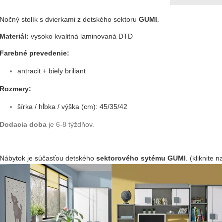
Nočný stolík s dvierkami z detského sektoru
GUMI
.
Materiál:
vysoko kvalitná laminovaná DTD
Farebné prevedenie:
antracit + biely briliant
Rozmery:
šírka / hĺbka / výška (cm): 45/35/42
Dodacia doba
je 6-8 týždňov.
Nábytok je súčasťou detského
sektorového sytému GUMI
. (kliknite 