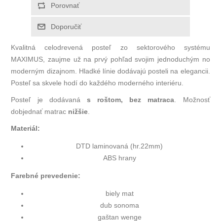
Kvalitná celodrevená posteľ zo sektorového systému
MAXIMUS, zaujme už na prvý pohľad svojim jednoduchým no
moderným dizajnom. Hladké línie dodávajú posteli na elegancii.
Posteľ sa skvele hodí do každého moderného interiéru.
Posteľ je dodávaná
s roštom, bez matraca
. Možnosť
dobjednať matrac
nižšie
.
Materiál:
DTD laminovaná (hr.22mm)
ABS hrany
Farebné prevedenie:
biely mat
dub sonoma
gaštan wenge