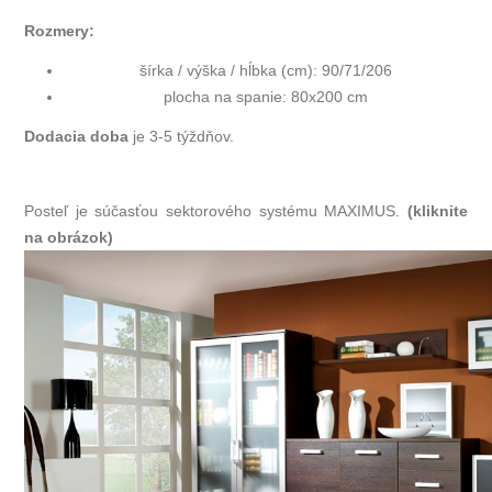
Rozmery:
šírka / výška / hĺbka (cm): 90/71/206
plocha na spanie: 80x200 cm
Dodacia doba
je 3-5 týždňov.
Posteľ je súčasťou sektorového systému MAXIMUS.
(kliknite
na obrázok)