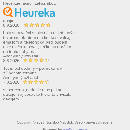
Recenzie naších zákazníkov.
anajad
8.8.2026.
bola som veľmi spokojná s objednaným
tovarom, obratom ma kontaktovali aj
emailom aj telefonicky. Keď budem
ešte niečo kupovať, určite sa obrátim
na tento nábytok.
Anonymný užívateľ
8.8.2026
Tovar bol dodaný v poriadku a v
sľúbenom termíne.
Anonymný užívateľ
7.8.2026
super cena ,dodanie moc pekne
dakujem aj posadke ktora to priviezla
dakujem
Copyright © 2026 Nonstop Nábytok. Všetky práva vyhradené.
Powered by
nopCommerce