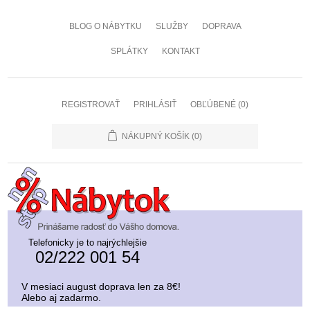
BLOG O NÁBYTKU
SLUŽBY
DOPRAVA
SPLÁTKY
KONTAKT
REGISTROVAŤ
PRIHLÁSIŤ
OBĽÚBENÉ
(0)
NÁKUPNÝ KOŠÍK
(0)
Telefonicky je to najrýchlejšie
02/222 001 54
V mesiaci august doprava len za 8€!
Alebo aj zadarmo.