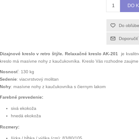
Dizajnové kreslo v retro štýle. Relaxačné kreslo AK-201
je kvalit
kreslo má masívne nohy z kaučukovníka. Kreslo Vás rozhodne zaujme 
Nosnosť
: 130 kg
Sedenie
: viacvrstvový molitan
Nohy
: masívne nohy z kaučukovníka s čiernym lakom
Farebné prevedenie:
sivá ekokoža
hnedá ekokoža
Rozmery:
šírka / hĺbka / výška (cm):
83/80/105