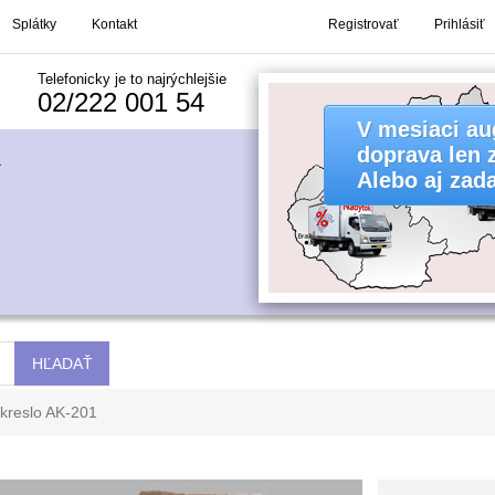
Splátky
Kontakt
Registrovať
Prihlásiť
Telefonicky je to najrýchlejšie
02/222 001 54
V mesiaci au
doprava len 
Alebo aj zad
kreslo AK-201