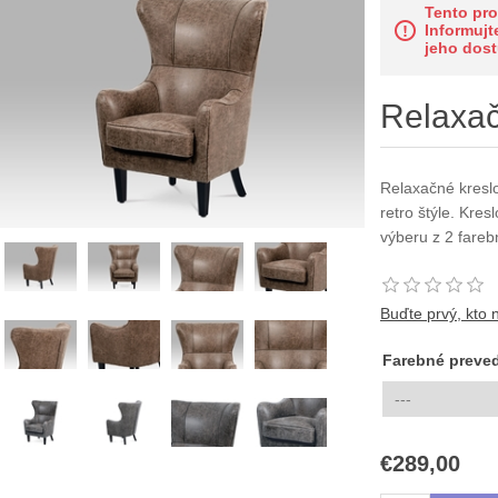
Tento pr
Informujt
jeho dost
Relaxač
Relaxačné kreslo
retro štýle. Kre
výberu z 2 fareb
Buďte prvý, kto 
Farebné preve
€289,00