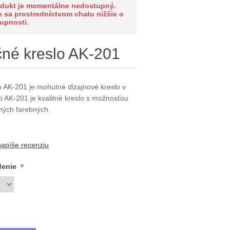
odukt je momentálne nedostupný.
e sa prostredníctvom chatu nižšie o
upnosti.
né kreslo AK-201
 AK-201 je mohutné dizajnové kreslo v
slo AK-201 je kvalitné kreslo s možnosťou
ných farebných.
napíše recenziu
*
denie