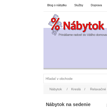
Blog o nábytku
Služby
Doprava
Nábytok
/
Kreslá
/
Relaxačné 
Nábytok na sedenie