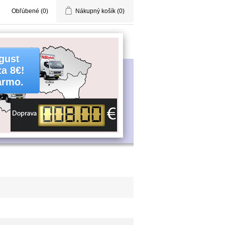
Obľúbené
(0)
Nákupný košík
(0)
gust
za 8€!
armo.