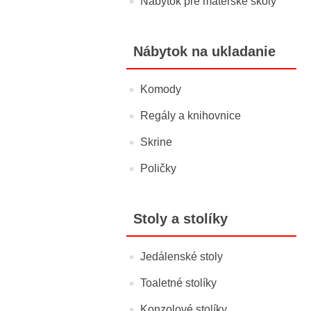
Nábytok pre materské školy
Nábytok na ukladanie
Komody
Regály a knihovnice
Skrine
Poličky
Stoly a stolíky
Jedálenské stoly
Toaletné stolíky
Konzolové stolíky