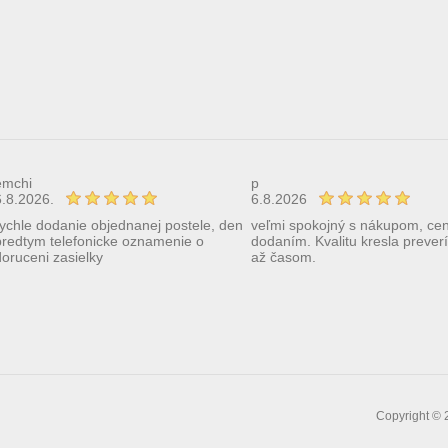
emchi
p
6.8.2026.
6.8.2026
rychle dodanie objednanej postele, den
veľmi spokojný s nákupom, ce
predtym telefonicke oznamenie o
dodaním. Kvalitu kresla prever
doruceni zasielky
až časom.
Copyright © 