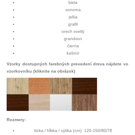
biela
sonoma
jelša
grafit
orech svetlý
grandson
čierna
kašmír
Vzorky dostupných farebných prevedení dreva nájdete vo
vzorkovníku (kliknite na obrázok)
Rozmery:
šírka / hĺbka / výška (cm):
120-150/80/78