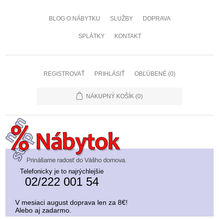
BLOG O NÁBYTKU
SLUŽBY
DOPRAVA
SPLÁTKY
KONTAKT
REGISTROVAŤ
PRIHLÁSIŤ
OBĽÚBENÉ
(0)
NÁKUPNÝ KOŠÍK
(0)
Telefonicky je to najrýchlejšie
02/222 001 54
V mesiaci august doprava len za 8€!
Alebo aj zadarmo.