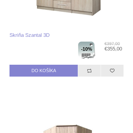
Skriňa Szantal 3D
€397,00
€355,00
-10%