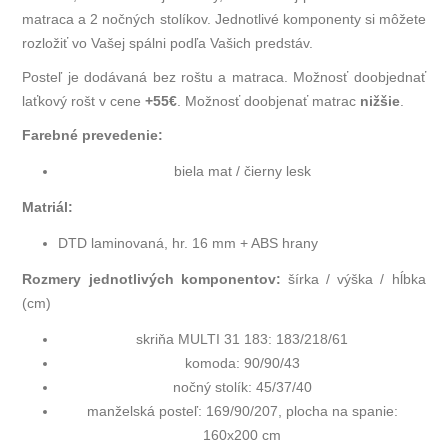
matraca a 2 nočných stolíkov.
Jednotlivé komponenty si môžete
rozložiť vo Vašej spálni podľa Vašich predstáv.
Posteľ je dodávaná bez roštu a matraca. Možnosť doobjednať
laťkový rošt v cene
+55€
. Možnosť doobjenať matrac
nižšie
.
Farebné prevedenie:
biela mat / čierny lesk
Matriál:
DTD laminovaná, hr. 16 mm + ABS hrany
Rozmery jednotlivých komponentov:
šírka / výška / hĺbka
(cm)
skriňa MULTI 31 183: 183/218/61
komoda: 90/90/43
nočný stolík: 45/37/40
manželská posteľ: 169/90/207, plocha na spanie:
160x200 cm