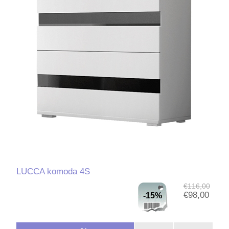
LUCCA komoda 4S
€116,00
€98,00
-15%