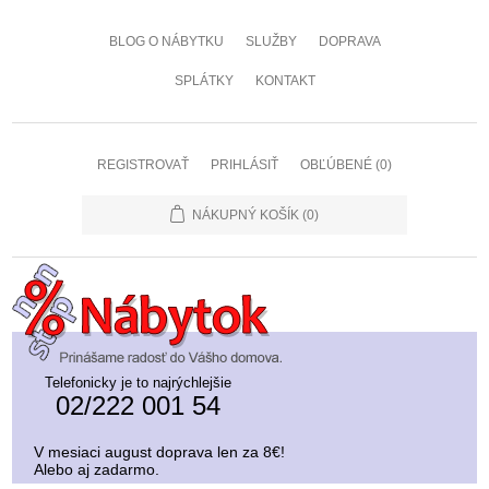
BLOG O NÁBYTKU
SLUŽBY
DOPRAVA
SPLÁTKY
KONTAKT
REGISTROVAŤ
PRIHLÁSIŤ
OBĽÚBENÉ
(0)
NÁKUPNÝ KOŠÍK
(0)
Telefonicky je to najrýchlejšie
02/222 001 54
V mesiaci august doprava len za 8€!
Alebo aj zadarmo.