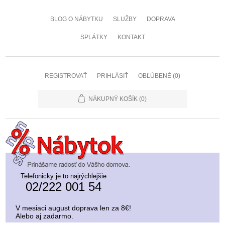
BLOG O NÁBYTKU
SLUŽBY
DOPRAVA
SPLÁTKY
KONTAKT
REGISTROVAŤ
PRIHLÁSIŤ
OBĽÚBENÉ
(0)
NÁKUPNÝ KOŠÍK
(0)
Telefonicky je to najrýchlejšie
02/222 001 54
V mesiaci august doprava len za 8€!
Alebo aj zadarmo.