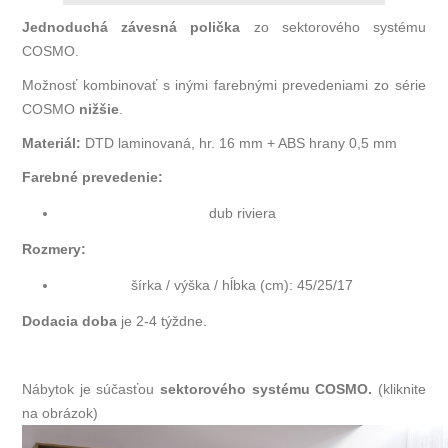
Jednoduchá závesná polička
zo sektorového systému
COSMO.
Možnosť kombinovať s inými farebnými prevedeniami zo série
COSMO
nižšie
.
Materiál:
DTD laminovaná, hr. 16 mm + ABS hrany 0,5 mm
Farebné prevedenie:
dub riviera
Rozmery:
šírka / výška / hĺbka (cm): 45/25/17
Dodacia doba
je 2-4 týždne.
Nábytok je súčasťou
sektorového systému COSMO.
(kliknite
na obrázok)