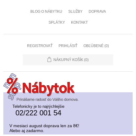
BLOG O NÁBYTKU
SLUŽBY
DOPRAVA
SPLÁTKY
KONTAKT
REGISTROVAŤ
PRIHLÁSIŤ
OBĽÚBENÉ
(0)
NÁKUPNÝ KOŠÍK
(0)
Telefonicky je to najrýchlejšie
02/222 001 54
V mesiaci august doprava len za 8€!
Alebo aj zadarmo.