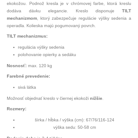
ekokožou. Podnož kresla je v chrómovej farbe, ktorá kreslu
dodáva dávku elegancie. Kreslo disponuje
TILT
mechanizmom
, ktorý zabezpečuje regulácie výšky sedenia a
operadla. Kolieska majú pogumovaný povrch.
TILT mechanizmus:
regulácia výšky sedenia
polohovanie opierky a sedáku
Nosnosť:
max. 120 kg
Farebné prevedenie:
sivá látka
Možnosť objednať kreslo v čiernej ekokoži
nižšie
.
Rozmery:
šírka / hĺbka / výška (cm):
67/76/116-124
výška sedu:
50-58 cm