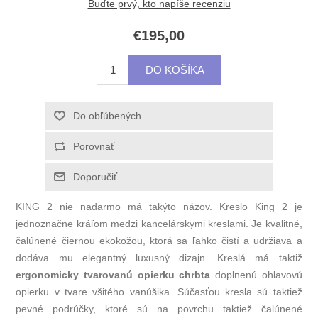
Buďte prvý, kto napíše recenziu
€195,00
KING 2 nie nadarmo má takýto názov. Kreslo King 2 je
jednoznačne kráľom medzi kancelárskymi kreslami. Je kvalitné,
čalúnené čiernou ekokožou, ktorá sa ľahko čistí a udržiava a
dodáva mu elegantný luxusný dizajn. Kreslá má taktiž
ergonomicky tvarovanú opierku chrbta
doplnenú ohlavovú
opierku v tvare všitého vanúšika. Súčasťou kresla sú taktiež
pevné podrúčky, ktoré sú na povrchu taktiež čalúnené