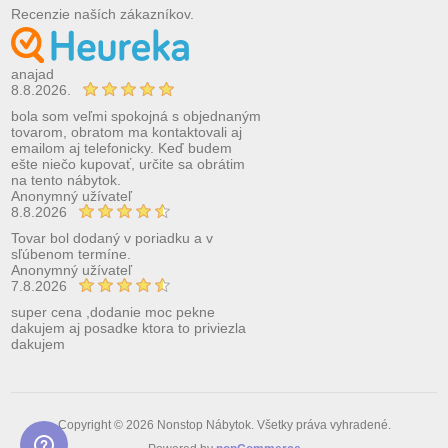
Recenzie naších zákazníkov.
anajad
8.8.2026.
bola som veľmi spokojná s objednaným
tovarom, obratom ma kontaktovali aj
emailom aj telefonicky. Keď budem
ešte niečo kupovať, určite sa obrátim
na tento nábytok.
Anonymný užívateľ
8.8.2026
Tovar bol dodaný v poriadku a v
sľúbenom termíne.
Anonymný užívateľ
7.8.2026
super cena ,dodanie moc pekne
dakujem aj posadke ktora to priviezla
dakujem
Copyright © 2026 Nonstop Nábytok. Všetky práva vyhradené.