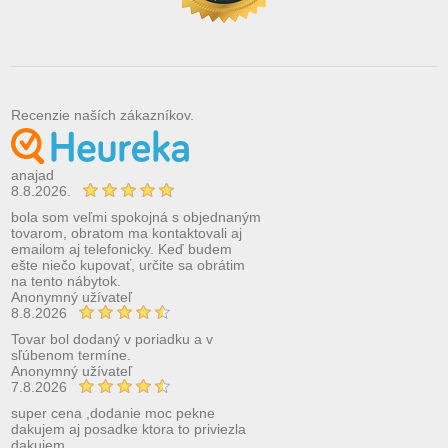
Recenzie naších zákazníkov.
anajad
8.8.2026.
bola som veľmi spokojná s objednaným
tovarom, obratom ma kontaktovali aj
emailom aj telefonicky. Keď budem
ešte niečo kupovať, určite sa obrátim
na tento nábytok.
Anonymný užívateľ
8.8.2026
Tovar bol dodaný v poriadku a v
sľúbenom termíne.
Anonymný užívateľ
7.8.2026
super cena ,dodanie moc pekne
dakujem aj posadke ktora to priviezla
dakujem