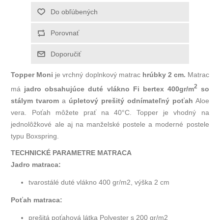
Topper Moni
je vrchný doplnkový matrac
hrúbky 2 cm.
Matrac
2
má
jadro obsahujúce duté vlákno Fi bertex 400gr/m
so
stálym tvarom
a
úpletový prešitý odnímateľný poťah
Aloe
vera. Poťah môžete prať na 40°C. Topper je vhodný na
jednolôžkové ale aj na manželské postele a moderné postele
typu Boxspring.
TECHNICKÉ PARAMETRE MATRACA
Jadro matraca:
tvarostálé duté vlákno 400 gr/m2, výška 2 cm
Poťah matraca:
prešitá poťahová látka Polyester s 200 gr/m2