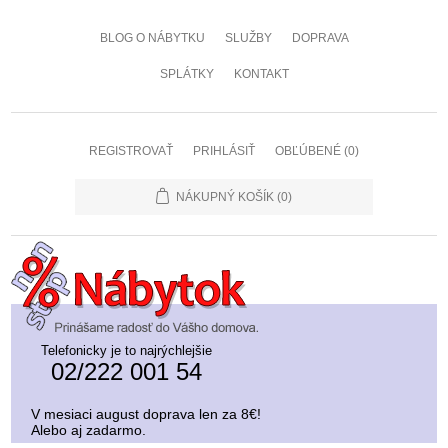
BLOG O NÁBYTKU
SLUŽBY
DOPRAVA
SPLÁTKY
KONTAKT
REGISTROVAŤ
PRIHLÁSIŤ
OBĽÚBENÉ
(0)
NÁKUPNÝ KOŠÍK
(0)
Telefonicky je to najrýchlejšie
02/222 001 54
V mesiaci august doprava len za 8€!
Alebo aj zadarmo.