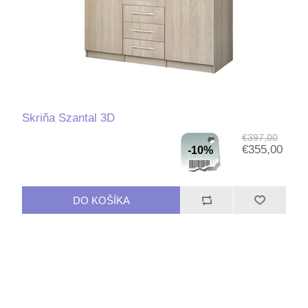
Skriňa Szantal 3D
€397,00
€355,00
-10%