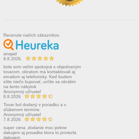
Recenzie naších zákazníkov.
anajad
8.8.2026.
bola som veľmi spokojná s objednaným
tovarom, obratom ma kontaktovali aj
emailom aj telefonicky. Keď budem
ešte niečo kupovať, určite sa obrátim
na tento nábytok.
Anonymný užívateľ
8.8.2026
Tovar bol dodaný v poriadku a v
sľúbenom termíne.
Anonymný užívateľ
7.8.2026
super cena ,dodanie moc pekne
dakujem aj posadke ktora to priviezla
dakujem