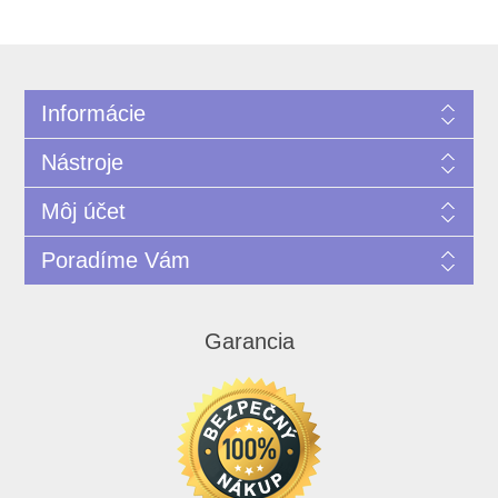
Informácie
Nástroje
Môj účet
Poradíme Vám
Garancia