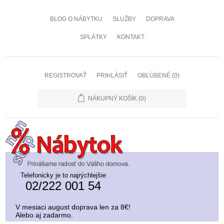
BLOG O NÁBYTKU
SLUŽBY
DOPRAVA
SPLÁTKY
KONTAKT
REGISTROVAŤ
PRIHLÁSIŤ
OBĽÚBENÉ
(0)
NÁKUPNÝ KOŠÍK
(0)
Telefonicky je to najrýchlejšie
02/222 001 54
V mesiaci august doprava len za 8€!
Alebo aj zadarmo.