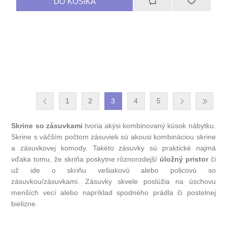
1
2
3
4
5
Skrine so zásuvkami
tvoria akýsi kombinovaný kúsok nábytku.
Skrine s väčším počtom zásuviek sú akousi kombináciou skrine
a zásuvkovej komody. Takéto zásuvky sú praktické najmä
vďaka tomu, že skriňa poskytne rôznorodejší
úložný pristor
či
už ide o skriňu vešiakovú alebo policovú so
zásuvkou/zásuvkami. Zásuvky skvele poslúžia na úschovu
menších vecí alebo napríklad spodného prádla či postelnej
bielizne.