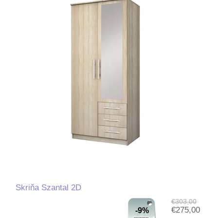
Skriňa Szantal 2D
€303,00
€275,00
-9%