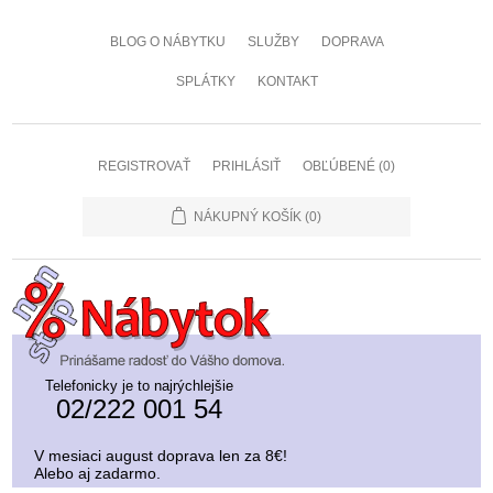
BLOG O NÁBYTKU
SLUŽBY
DOPRAVA
SPLÁTKY
KONTAKT
REGISTROVAŤ
PRIHLÁSIŤ
OBĽÚBENÉ
(0)
NÁKUPNÝ KOŠÍK
(0)
Telefonicky je to najrýchlejšie
02/222 001 54
V mesiaci august doprava len za 8€!
Alebo aj zadarmo.