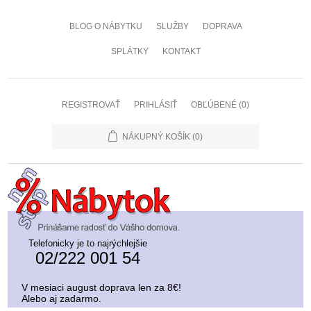
BLOG O NÁBYTKU
SLUŽBY
DOPRAVA
SPLÁTKY
KONTAKT
REGISTROVAŤ
PRIHLÁSIŤ
OBĽÚBENÉ
(0)
NÁKUPNÝ KOŠÍK
(0)
Telefonicky je to najrýchlejšie
02/222 001 54
V mesiaci august doprava len za 8€!
Alebo aj zadarmo.