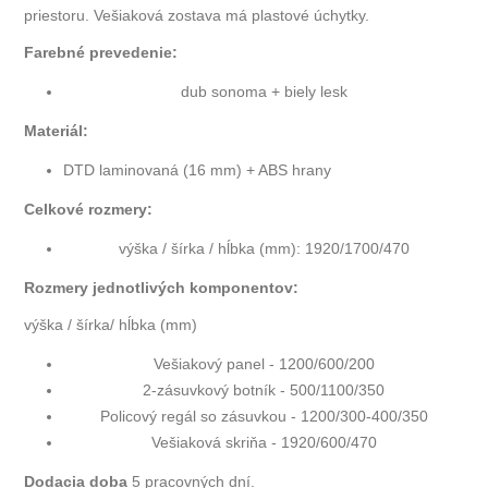
priestoru. Vešiaková zostava má plastové úchytky.
Farebné prevedenie:
dub sonoma + biely lesk
Materiál:
DTD laminovaná (16 mm) + ABS hrany
Celkové rozmery:
výška / šírka / hĺbka (mm): 1920/1700/470
Rozmery jednotlivých komponentov:
výška / šírka/ hĺbka (mm)
Vešiakový panel - 1200/600/200
2-zásuvkový botník - 500/1100/350
Policový regál so zásuvkou - 1200/300-400/350
Vešiaková skriňa - 1920/600/470
Dodacia doba
5 pracovných dní.