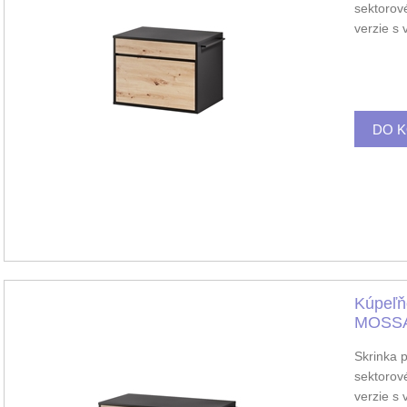
sektorov
verzie s
Kúpeľň
MOSSA
Skrinka 
sektorov
verzie s