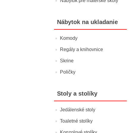
Nábytok pre materské školy
Nábytok na ukladanie
Komody
Regály a knihovnice
Skrine
Poličky
Stoly a stolíky
Jedálenské stoly
Toaletné stolíky
Konzolové stolíky