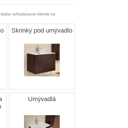
lejšie vyhľadávanie kliknite na
do
Skrinky pod umývadlo
a
Umývadlá
m