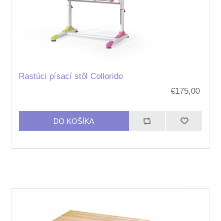
Rastúci písací stôl Collorido
€175,00