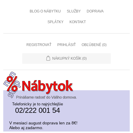
BLOG O NÁBYTKU
SLUŽBY
DOPRAVA
SPLÁTKY
KONTAKT
REGISTROVAŤ
PRIHLÁSIŤ
OBĽÚBENÉ
(0)
NÁKUPNÝ KOŠÍK
(0)
Telefonicky je to najrýchlejšie
02/222 001 54
V mesiaci august doprava len za 8€!
Alebo aj zadarmo.