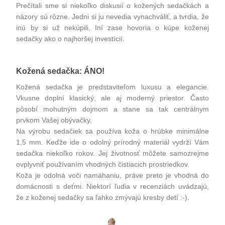
Prečítali sme si niekoľko diskusií o kožených sedačkách a
názory sú rôzne. Jedni si ju nevedia vynachváliť, a tvrdia, že
inú by si už nekúpili. Iní zase hovoria o kúpe koženej
sedačky ako o najhoršej investícií.
Kožená sedačka: ÁNO!
Kožená sedačka je predstaviteľom luxusu a elegancie.
Vkusne doplní klasický, ale aj moderný priestor. Často
pôsobí mohutným dojmom a stane sa tak centrálnym
prvkom Vašej obývačky.
Na výrobu sedačiek sa používa koža o hrúbke minimálne
1,5 mm. Keďže ide o odolný prírodný materiál vydrží Vám
sedačka niekoľko rokov. Jej životnosť môžete samozrejme
ovplyvniť používaním vhodných čistiacich prostriedkov.
Koža je odolná voči namáhaniu, práve preto je vhodná do
domácnosti s deťmi. Niektorí ľudia v recenziách uvádzajú,
že z koženej sedačky sa ľahko zmývajú kresby detí :-).