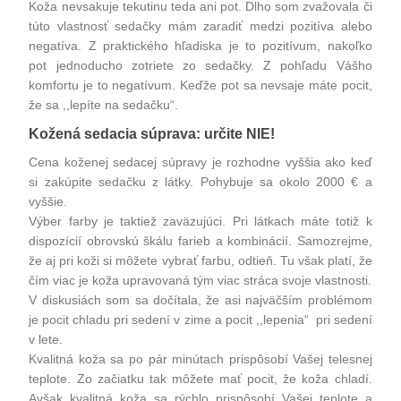
Koža nevsakuje tekutinu teda ani pot. Dlho som zvažovala či
túto vlastnosť sedačky mám zaradiť medzi pozitíva alebo
negatíva. Z praktického hľadiska je to pozitívum, nakoľko
pot jednoducho zotriete zo sedačky. Z pohľadu Vášho
komfortu je to negatívum. Keďže pot sa nevsaje máte pocit,
že sa ,,lepíte na sedačku“.
Kožená sedacia súprava: určite NIE!
Cena koženej
sedacej súpravy
je rozhodne vyššia ako keď
si zakúpite sedačku z látky. Pohybuje sa okolo 2000 € a
vyššie.
Výber farby je taktiež zaväzujúci. Pri látkach máte totiž k
dispozícií obrovskú škálu farieb a kombinácií. Samozrejme,
že aj pri koži si môžete vybrať farbu, odtieň. Tu však platí, že
čím viac je koža upravovaná tým viac stráca svoje vlastnosti.
V diskusiách som sa dočítala, že asi najväčším problémom
je pocit chladu pri sedení v zime a pocit ,,lepenia“ pri sedení
v lete.
Kvalitná koža sa po pár minútach prispôsobí Vašej telesnej
teplote. Zo začiatku tak môžete mať pocit, že koža chladí.
Avšak kvalitná koža sa rýchlo prispôsobí Vašej teplote a