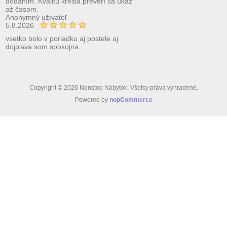
dodaním. Kvalitu kresla preverí sa ukáž
až časom.
Anonymný užívateľ
5.8.2026
vsetko bolo v poriadku aj postele aj
doprava som spokojna
Copyright © 2026 Nonstop Nábytok. Všetky práva vyhradené.
Powered by
nopCommerce