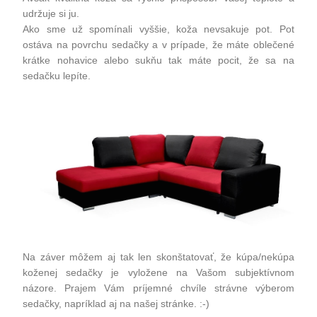
udržuje si ju.
Ako sme už spomínali vyššie, koža nevsakuje pot. Pot
ostáva na povrchu sedačky a v prípade, že máte oblečené
krátke nohavice alebo sukňu tak máte pocit, že sa na
sedačku lepíte.
Na záver môžem aj tak len skonštatovať, že kúpa/nekúpa
koženej sedačky je vyložene na Vašom subjektívnom
názore. Prajem Vám príjemné chvíle strávne výberom
sedačky, napríklad aj na našej stránke. :-)