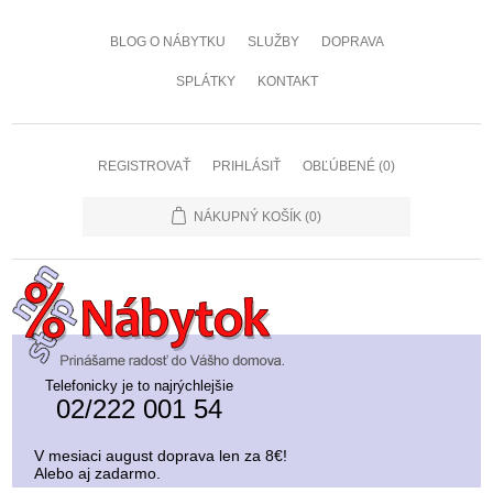
BLOG O NÁBYTKU
SLUŽBY
DOPRAVA
SPLÁTKY
KONTAKT
REGISTROVAŤ
PRIHLÁSIŤ
OBĽÚBENÉ
(0)
NÁKUPNÝ KOŠÍK
(0)
Telefonicky je to najrýchlejšie
02/222 001 54
V mesiaci august doprava len za 8€!
Alebo aj zadarmo.