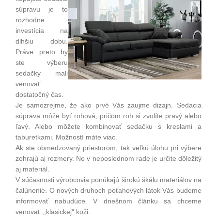
súpravu
je to
rozhodne
investícia na
dlhšiu dobu.
Práve preto by
ste výberu
sedačky mali
venovať
dostatočný čas.
Je samozrejme, že ako prvé Vás zaujme dizajn.
Sedacia
súprava
môže byť rohová, pričom roh si zvolíte pravý alebo
ľavý. Alebo môžete kombinovať sedačku s kreslami a
taburetkami. Možností máte viac.
Ak ste obmedzovaný priestorom, tak veľkú úlohu pri výbere
zohrajú aj rozmery. No v neposlednom rade je určite dôležitý
aj materiál.
V súčasnosti výrobcovia ponúkajú širokú škálu materiálov na
čalúnenie. O nových druhoch poťahových látok Vás budeme
informovať nabudúce. V dnešnom článku sa chceme
venovať ,,klasickej“ koži.