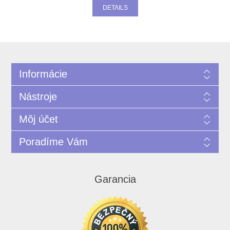
DETAILS
Informácie
Nástroje
Môj účet
Poradíme Vám
Garancia