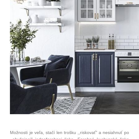
Možnosti je veľa, stačí len trošku ,,riskovať" a nesiahnuť po