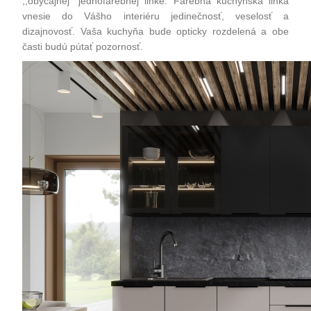
,,obyčajnej" jednofarebnej linke. Farebná kuchynská linka
vnesie do Vášho interiéru jedinečnosť, veselosť a
dizajnovosť. Vaša kuchyňa bude opticky rozdelená a obe
časti budú pútať pozornosť.