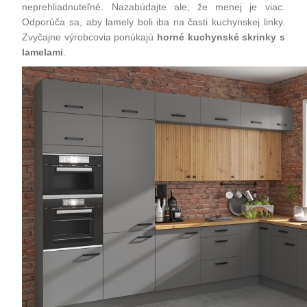
neprehliadnuteľné. Nazabúdajte ale, že menej je viac.
Odporúča sa, aby lamely boli iba na časti kuchynskej linky.
Zvyčajne výrobcovia ponúkajú
horné kuchynské skrinky s
lamelami
.