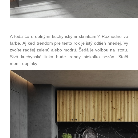
A teda čo s dolnými kuchynskými skrinkami? Rozhodne vo
farbe. Aj keď trendom pre tento rok je istý odtieň hnedej, Vy
zvoľte radšej zelenú alebo modrú. Šedá je voľbou na istotu.
Sivá kuchynská linka bude trendy niekoľko sezón. Stačí
meniť doplnky.