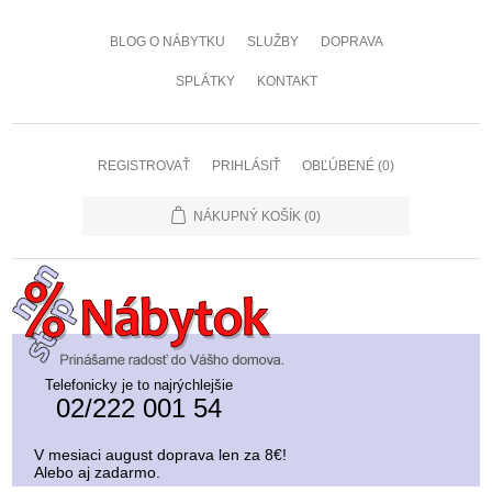
BLOG O NÁBYTKU
SLUŽBY
DOPRAVA
SPLÁTKY
KONTAKT
REGISTROVAŤ
PRIHLÁSIŤ
OBĽÚBENÉ
(0)
NÁKUPNÝ KOŠÍK
(0)
Telefonicky je to najrýchlejšie
02/222 001 54
V mesiaci august doprava len za 8€!
Alebo aj zadarmo.