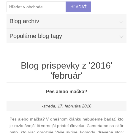
Blog archív
Populárne blog tagy
Blog príspevky z '2016'
'február'
Pes alebo mačka?
-streda, 17. februára 2016
Pes alebo mačka? V dnešnom článku nebudeme bádať, kto
je rozkošnejší či vernejší priateľ človeka. Zameriame sa skôr
nato, kto viac ohrozuje Vaše
skrine
,
komody
,
drevené stoly