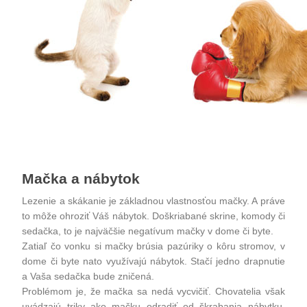
Mačka a nábytok
Lezenie a skákanie je základnou vlastnosťou mačky. A práve
to môže ohroziť Váš
nábytok
. Doškriabané
skrine
,
komody
či
sedačka
, to je najväčšie negatívum mačky v dome či byte.
Zatiaľ čo vonku si mačky brúsia pazúriky o kôru stromov, v
dome či byte nato využívajú
nábytok
. Stačí jedno drapnutie
a Vaša
sedačka
bude zničená.
Problémom je, že mačka sa nedá vycvičiť. Chovatelia však
uvádzajú triky ako mačku odradiť od škrabania
nábytku
.