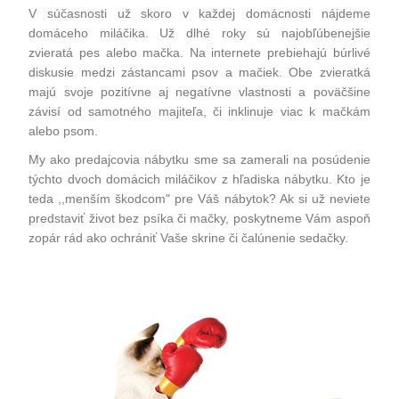
V súčasnosti už skoro v každej domácnosti nájdeme
domáceho miláčika. Už dlhé roky sú najobľúbenejšie
zvieratá pes alebo mačka. Na internete prebiehajú búrlivé
diskusie medzi zástancami psov a mačiek. Obe zvieratká
majú svoje pozitívne aj negatívne vlastnosti a poväčšine
závisí od samotného majiteľa, či inklinuje viac k mačkám
alebo psom.
My ako
predajcovia nábytku
sme sa zamerali na posúdenie
týchto dvoch domácich miláčikov z hľadiska
nábytku
. Kto je
teda ,,menším škodcom" pre Váš
nábytok
? Ak si už neviete
predstaviť život bez psíka či mačky, poskytneme Vám aspoň
zopár rád ako ochrániť Vaše
skrine
či
čalúnenie sedačky
.