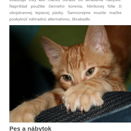
Napríklad použitie čierneho korenia, hliníkovej fólie či
obojstrannej lepiacej pásky. Samozrejme musíte mačke
poskytnúť náhradnú alternatívnu, škrabadlo.
Pes a nábytok