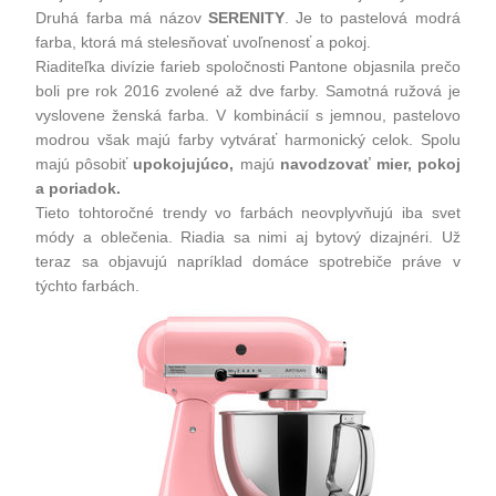
Druhá farba má názov
SERENITY
. Je to pastelová modrá
farba, ktorá má stelesňovať uvoľnenosť a pokoj.
Riaditeľka divízie farieb spoločnosti Pantone objasnila prečo
boli pre rok 2016 zvolené až dve farby. Samotná ružová je
vyslovene ženská farba. V kombinácií s jemnou, pastelovo
modrou však majú farby vytvárať harmonický celok. Spolu
majú pôsobiť
upokojujúco,
majú
navodzovať mier, pokoj
a poriadok.
Tieto tohtoročné trendy vo farbách neovplyvňujú iba svet
módy a oblečenia. Riadia sa nimi aj bytový dizajnéri. Už
teraz sa objavujú napríklad domáce spotrebiče práve v
týchto farbách.