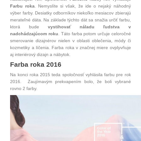
Farbu roka
. Nemyslíte si však, že ide o nejaký náhodný
výber farby. Desiatky odborníkov niekoľko mesiacov zbierajú
merateľné dáta. Na základe týchto dát sa snažia určiť farbu,
ktorá bude
vystihovať náladu ľudstva v
nadchádzajúcom roku
. Táto farba potom určuje celoročné
smerovanie dizajnérov nielen v oblasti oblečenia, módy či
kozmetiky a líčenia. Farba roka v značnej miere ovplyvňuje
aj interiérový dizajn a
nábytok.
Farba roka 2016
Na konci roka 2015 teda spoločnosť vyhlásila farbu pre rok
2016. Zaujímavým prekvapením bolo, že boli vybrané
rovno 2 farby.