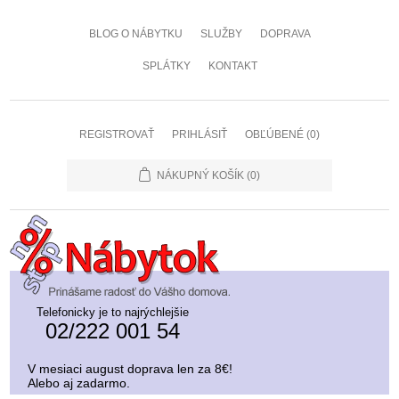
BLOG O NÁBYTKU
SLUŽBY
DOPRAVA
SPLÁTKY
KONTAKT
REGISTROVAŤ
PRIHLÁSIŤ
OBĽÚBENÉ
(0)
NÁKUPNÝ KOŠÍK
(0)
Telefonicky je to najrýchlejšie
02/222 001 54
V mesiaci august doprava len za 8€!
Alebo aj zadarmo.