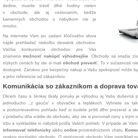
dedine, musíte tráviť dlhé hodiny nielen
v obchode, ale aj cestovaním, keďže
kamenných obchodov s nábytkom nie je
mnoho.
Na internete Vám po zadaní kľúčového slova
nájde prehliadač niekoľko desiatok
obchodov
.
Väčšia konkurencia obchodov pre Vás
znamená
možnosť nakúpiť výhodnejšie
. Obchody sa snažia zí
nízkych cenách by ste si mali
obchod preveriť.
To v súčasnosti nie
dostupné. Zárukou pre bezpečný nákup a Vašu spokojnosť môže by
a jeho
referencie od zákazníkov.
Komunikácia so zákazníkom a doprava tov
Okrem času a širokej škály ponuky je výhodou aj Vaša duševná po
jednoducho ,,z gauča“ v obývačke a teplákoch. Vyhnete sa tak
a podozrievavému pohľadu keď si budete príliš dlho prezerať a s
v priebehu dňa vrátite do obchodu, aby ste si porovnali ceny s iný
izbu a vyskladáte si nábytok podľa Vašich potrieb. V prípade ak Vá
informovať telefonicky
alebo
online
prostredníctvom chatu.
Komun
znakov poctivého obchodu. O serióznosti obchodu Vám napríklad n