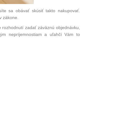
síte sa obávať skúsiť takto nakupovať.
v zákone.
ste rozhodnutí zadať záväznú objednávku,
ným nepríjemnostiam a uľahčí Vám to