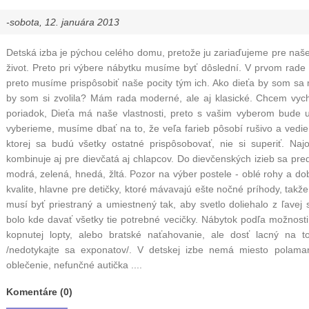
-sobota, 12. januára 2013
Detská izba je pýchou celého domu, pretože ju zariaďujeme pre naš
život. Preto pri výbere nábytku musíme byť dôslední. V prvom rade
preto musíme prispôsobiť naše pocity tým ich. Ako dieťa by som sa ma
by som si zvolila? Mám rada moderné, ale aj klasické. Chcem vycho
poriadok, Dieťa má naše vlastnosti, preto s vašim vyberom bude ur
vyberieme, musíme dbať na to, že veľa farieb pôsobí rušivo a vedi
ktorej sa budú všetky ostatné prispôsobovať, nie si superiť. Naj
kombinuje aj pre dievčatá aj chlapcov. Do dievčenských izieb sa pred
modrá, zelená, hnedá, žltá. Pozor na výber postele - oblé rohy a d
kvalite, hlavne pre detičky, ktoré mávavajú ešte nočné príhody, takže 
musí byť priestraný a umiestnený tak, aby svetlo doliehalo z ľavej s
bolo kde davať všetky tie potrebné vecičky. Nábytok podľa možnosti
kopnutej lopty, alebo bratské naťahovanie, ale dosť lacný na 
/nedotykajte sa exponatov/. V detskej izbe nemá miesto polama
oblečenie, nefunčné autička ....
Komentáre (0)