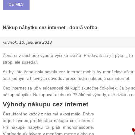
DETAILS
Nákup nábytku cez internet - dobrá voľba.
-štvrtok, 10. januára 2013
Žena si v obchode vyberá vysokú skriňu. Predavač sa jej pýta: ,,To
strop, ale suseda“.
Ak by táto žena nakupovala cez internet mohla by manželovi ušetri
totiž jedným z hlavných dôvodov prečo ľudia nakupujú cez internet.
Cez internet sa už v súčasnosti dá kúpiť skutočne čokoľvek. Ja by
nákup nábytku.
Nakupovať alebo nie?? Aké sú výhody, aké riziká a na
Výhody nákupu cez internet
Čas
, ktorého každý z nás má akosi málo. Práve
to je hlavnou prednosťou nákupu cez internet.
Pri nákupe
nábytku
to platí mnohonásobne.
V prípade ak bývate v menšom meste alebo na