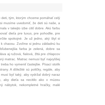
e deti, tým, ktorým chceme pomáhať celý
 si musíme uvedomiť, že deti sú naše, a
la v takejto izbe citiť dobre. Akú farbu
vať dieťa pre luxus, pre pohodlie, pre
čite spokojné. Je už jedno, aký štyl si
e k chaosu. Zvoľme si jednu základnú ku
obľubenejšia farba je zelená, dobre sa
áva aj ružová, fialová, žltá pre chlapcov
obrý matrac. Matrac nemusí byť najvyššej
treba ho vymeniť častejšie. Písací stolík
trany. A dôležité sú poličky, regále, aby
 musí byť taký, aby vydržal dobrý naraz
to, aby dieťa sa necitilo ako v múzeu
ný nábytok, nekompletné hračky, malé