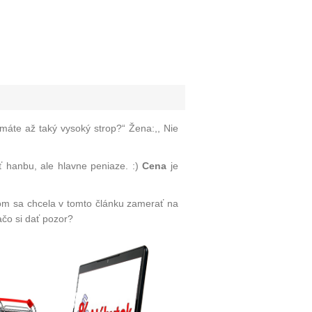
 máte až taký vysoký strop?“ Žena:,, Nie
ť hanbu, ale hlavne peniaze. :)
Cena
je
 som sa chcela v tomto článku zamerať
na
čo si dať pozor?