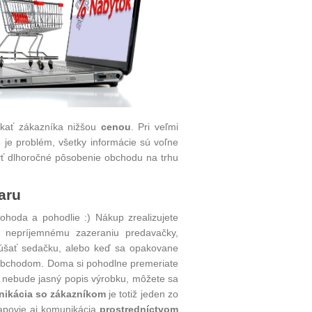
skať zákazníka nižšou
cenou
. Pri veľmi
 je problém, všetky informácie sú voľne
ť dlhoročné pôsobenie obchodu na trhu
aru
hoda a pohodlie :) Nákup zrealizujete
 nepríjemnému zazeraniu predavačky,
kúšať sedačku, alebo keď sa opakovane
m obchodom. Doma si pohodlne premeriate
m nebude jasný popis výrobku, môžete sa
ikácia so zákazníkom
je totiž jeden zo
apovie aj komunikácia
prostredníctvom