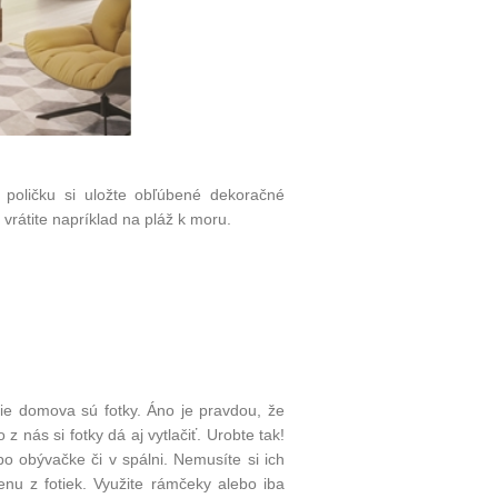
i
poličku
si uložte obľúbené dekoračné
vrátite napríklad na pláž k moru.
e domova sú fotky. Áno je pravdou, že
 z nás si fotky dá aj vytlačiť. Urobte tak!
 po obývačke či v spálni. Nemusíte si ich
tenu z fotiek. Využite rámčeky alebo iba