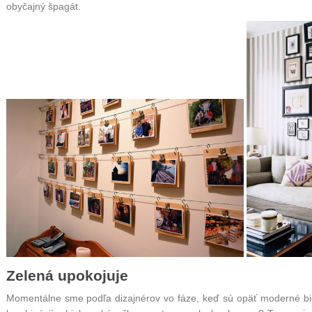
obyčajný špagát.
Zelená upokojuje
Momentálne sme podľa dizajnérov vo fáze, keď sú opäť moderné biel