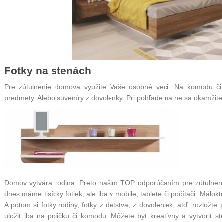
Fotky na stenách
Pre zútulnenie domova využite Vaše osobné veci. Na komodu č
predmety. Alebo suveníry z dovolenky. Pri pohľade na ne sa okamžite 
Domov vytvára rodina. Preto našim TOP odporúčaním pre zútulneni
dnes máme tisícky fotiek, ale iba v mobile, tablete či počítači. Málokto
A potom si fotky rodiny, fotky z detstva, z dovoleniek, atď. rozložte
uložiť iba na poličku či komodu. Môžete byť kreatívny a vytvoriť s