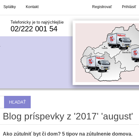
Splátky
Kontakt
Registrovať
Prihlásiť
Telefonicky je to najrýchlejšie
02/222 001 54
Sp
zá
Sk
ná
Blog príspevky z '2017' 'august'
Ako zútulniť byt či dom? 5 tipov na zútulnenie domova.