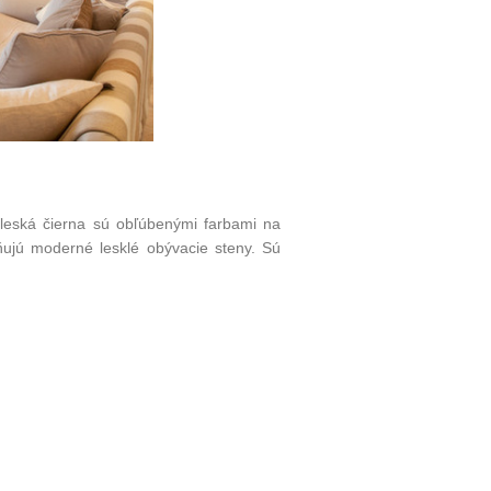
 leská čierna sú obľúbenými farbami
na
ňujú
moderné lesklé obývacie steny
. Sú