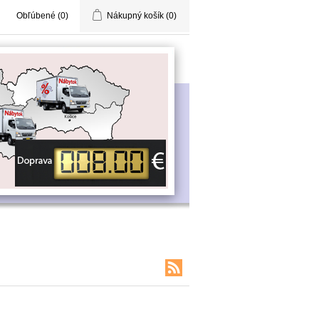
Obľúbené
(0)
Nákupný košík
(0)
olu s Vami je tu 142
kazníkov.
(aktívni za posledných 10 minút)
ladom máme 3906 kusov
bytku.
(aktualizované dnes o 14:30)
(sklad plus externý sklad)