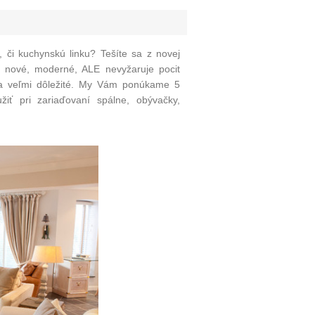
, či
kuchynskú linku
? Tešíte sa z novej
, nové, moderné, ALE nevyžaruje pocit
sa veľmi dôležité. My Vám ponúkame 5
užiť
pri zariaďovaní spálne
,
obývačky
,